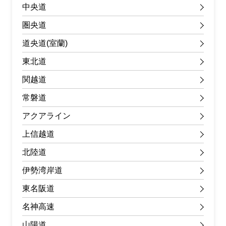
中央道
圏央道
道央道(室蘭)
東北道
関越道
常磐道
アクアライン
上信越道
北陸道
伊勢湾岸道
東名阪道
名神高速
山陽道