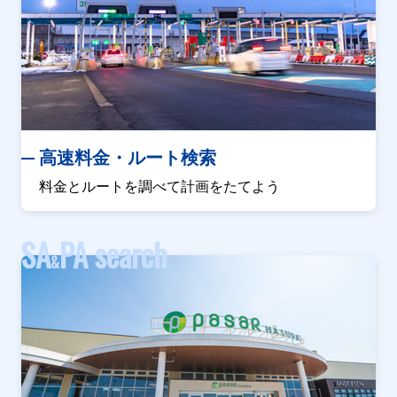
高速料金・ルート検索
料金とルートを調べて計画をたてよう
SA
PA search
&