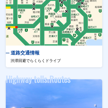
道路交通情報
渋滞回避でらくらくドライブ
Highway tolls
Routes
&