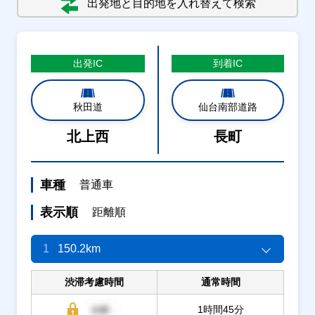
出発地と目的地を入れ替えて検索
出発
IC
到着
IC
秋田道
仙台南部道路
北上西
長町
車種
普通車
表示順
距離順
1
150.2km
渋滞考慮時間
通常時間
1時間45分