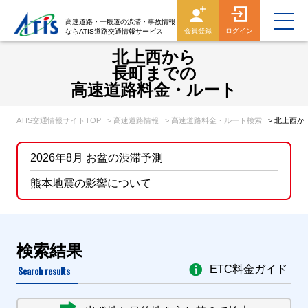
高速道路・一般道の渋滞・事故情報
会員登録
ログイン
ならATIS道路交通情報サービス
北上西から
長町までの
高速道路料金・ルート
ATIS交通情報サイトTOP
> 高速道路情報
> 高速道路料金・ルート検索
> 北上西
2026年8月 お盆の渋滞予測
熊本地震の影響について
検索結果
Search results
ETC料金ガイド