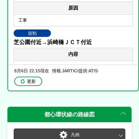
原因
工事
規制
芝公園付近→浜崎橋ＪＣＴ付近
内容
１車線規制
8月6日 22:15現在
情報:JARTIC/提供:ATIS
原因
更新
工事
都心環状線<外回>
都心環状線
の路線図
規制
銀座付近→汐留付近
凡例