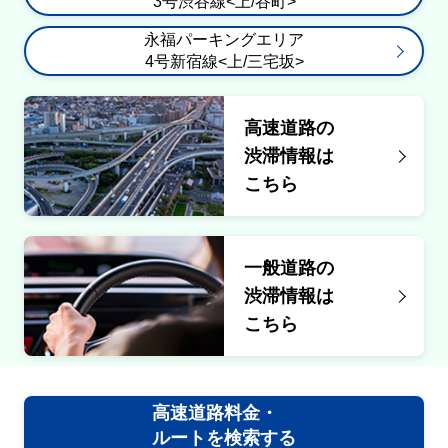
3号渋谷線<上/谷町>
通行止・規制の情報はありません。
永福パーキングエリア
9号深川線<上/箱崎>
4号新宿線<上/三宅坂>
通行止・規制の情報はありません。
高速道路の
9号深川線<下/辰巳>
渋滞情報は
こちら
通行止・規制の情報はありません。
10号晴海線<下/東雲>
一般道路の
通行止・規制の情報はありません。
渋滞情報は
こちら
10号晴海線<上/晴海>
通行止・規制の情報はありません。
高速道路料金・
中央環状線<内回>
ルートを検索する