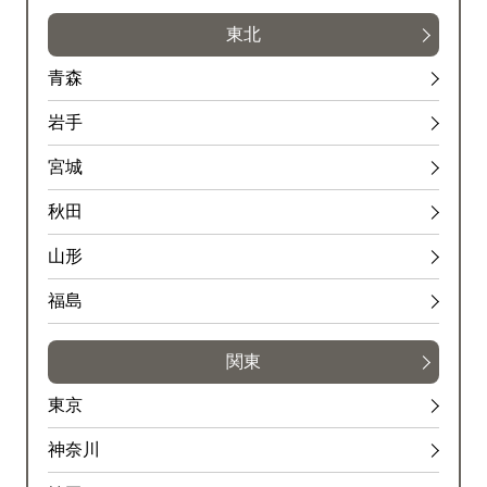
１車線規制
東北
原因
青森
工事
岩手
中央環状線(新宿・品川)<外回>
宮城
通行止・規制の情報はありません。
秋田
山形
6号三郷線<上/小菅>
福島
通行止・規制の情報はありません。
6号三郷線<下/三郷>
関東
通行止・規制の情報はありません。
東京
神奈川
高速川口線<上/江北>