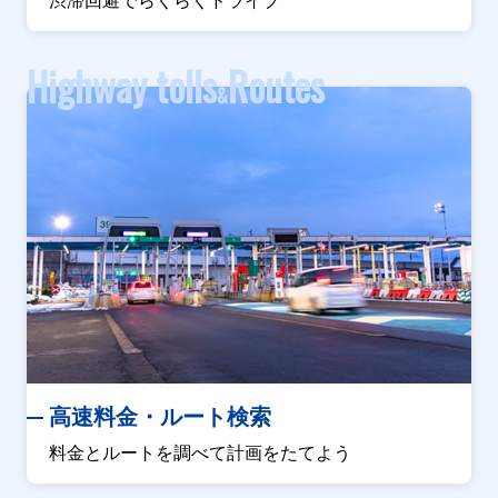
渋滞回避でらくらくドライブ
１車線規制
原因
Highway tolls
Routes
故障車
&
規制
東海ＪＣＴ付近→空港北トンネル出口付近
内容
１車線規制
原因
工事
規制
高速料金・ルート検索
幸浦付近→並木付近
料金とルートを調べて計画をたてよう
内容