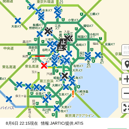
混雑
渋滞
通行止め
チェーン規制等
調整中
規制情報
事故
規制
入口・出口封鎖
本線外情報
通行止め
所
SA / PA
時
サービスエリア
パーキングエリア
駐車場の満車/空車状況
満車
混雑
空車
閉鎖
未提供・不明
ライブカメラ
一般公開中
有料登録ユーザー限定
有料登録ユーザー限定
IC間所要時間
インター間の
所要時間を表示
8月6日 22:15現在
情報:JARTIC/提供:ATIS