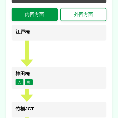
内容
通常
渋滞・混雑
内回方面
外回方面
１車線規制
通行止め
チェーン規制等
原因
入口あり
出口あり
入
出
江戸橋
入口封鎖
出口封鎖
工事
入閉
出閉
通行止め
事故
止
事
規制
規制
規
浜崎橋ＪＣＴ付近→芝公園付近
満車
混雑
内容
空車
閉鎖
神田橋
１車線規制
未提供・不明
入
出
原因
工事
規制
竹橋JCT
一ノ橋ＪＣＴ付近→谷町ＪＣＴ付近