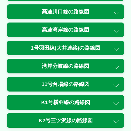
１車線規制
高速川口線
の路線図
原因
工事
高速湾岸線
の路線図
規制
1号羽田線(大井連絡)
の路線図
三宅坂ＪＣＴ付近
内容
湾岸分岐線
の路線図
１車線規制
原因
11号台場線
の路線図
工事
K1号横羽線
の路線図
4号新宿線<下/高井戸>
K2号三ツ沢線
の路線図
通行止・規制の情報はありません。