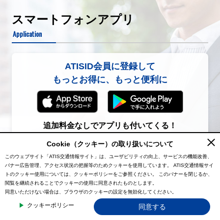
規制
スマートフォンアプリ
レインボーブリッジ付近→芝浦ＪＣＴ付近
Application
内容
１車線規制
ATISID会員に登録して
もっとお得に、もっと便利に
原因
工事
追加料金なしでアプリも付いてくる！
11号台場線<下/有明>
Cookie（クッキー）の取り扱いについて
規制
会員登録（初月無料）
このウェブサイト「ATIS交通情報サイト」は、ユーザビリティの向上、サービスの機能改善、
有明ＪＣＴ付近
バナー広告管理、アクセス状況の把握等のためクッキーを使用しています。
ATIS交通情報サイ
トのクッキー使用については、クッキーポリシーをご参照ください。
このバナーを閉じるか、
内容
閲覧を継続されることでクッキーの使用に同意されたものとします。
同意いただけない場合は、ブラウザのクッキーの設定を無効化してください。
車線規制
クッキーポリシー
同意する