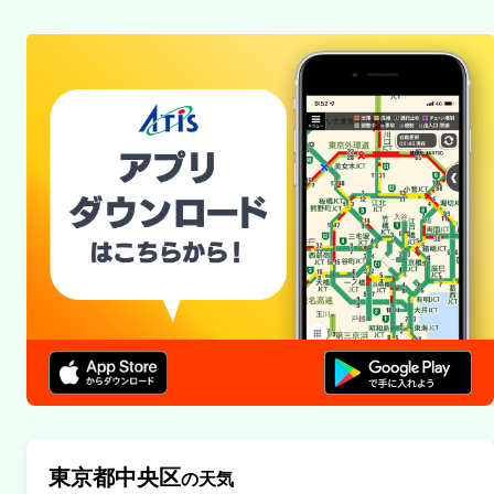
東池袋
規制
護国寺付近
内容
１車線規制
原因
工事
埼玉大宮線<上/美女木>
通行止・規制の情報はありません。
埼玉大宮線<下/新都心>
規制
東京都中央区
の天気
浦和北付近