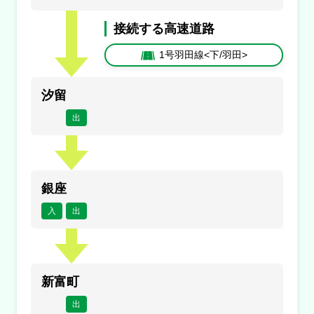
工事
接続する高速道路
規制
1号羽田線<下/羽田>
浜崎橋ＪＣＴ付近
内容
汐留
出
１車線規制
原因
工事
銀座
規制
入
出
浜崎橋ＪＣＴ付近
内容
１車線規制
新富町
出
原因