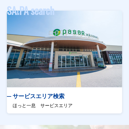
１車線規制
SA
PA search
&
原因
工事
1号羽田線(大井連絡)<西行>
通行止・規制の情報はありません。
湾岸分岐線<東行>
通行止・規制の情報はありません。
サービスエリア検索
湾岸分岐線<西行>
ほっと一息 サービスエリア
通行止・規制の情報はありません。
11号台場線<上/芝浦>