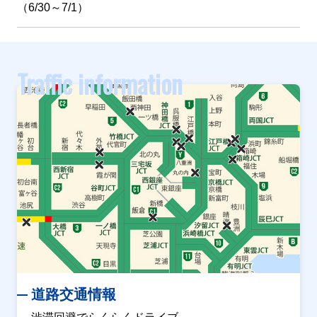
（6/30～7/1）
原因
故障車
Traffic information
規制
川崎浮島ＪＣＴ付近
内容
１車線規制
原因
故障車
規制
川崎浮島ＪＣＴ付近
内容
道路交通情報