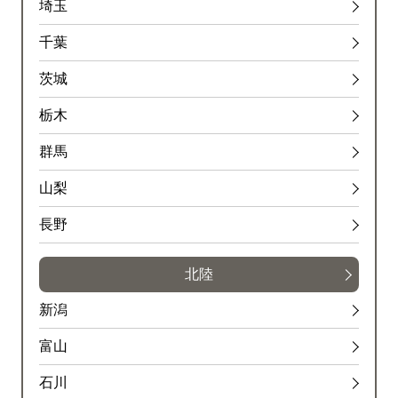
規制
埼玉
川口料金所付近→安行付近
千葉
内容
茨城
１車線規制
栃木
原因
群馬
工事
山梨
規制
長野
足立入谷付近→加賀付近
内容
北陸
１車線規制
新潟
原因
富山
工事
石川