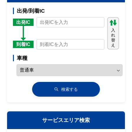
規制
葛西ＪＣＴ付近→清新町付近
出発/到着IC
内容
出発IC
入
１車線規制
れ
替
到着IC
原因
え
工事
車種
中央環状線<外回>
通行止・規制の情報はありません。
検索する
中央環状線(王子)<内回>
通行止・規制の情報はありません。
サービスエリア検索
中央環状線(王子)<外回>