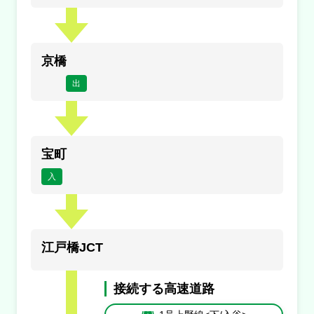
工事
京橋
1号羽田線<下/羽田>
出
入口閉鎖
平和島
規制
宝町
平和島付近→羽田トンネル出口付近
入
内容
１車線規制
原因
江戸橋JCT
工事
接続する高速道路
2号目黒線<上/一ノ橋>