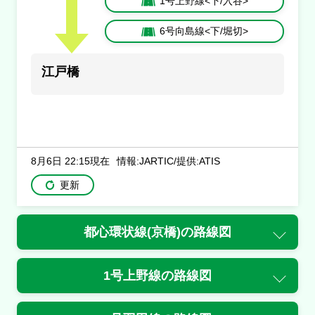
1号上野線<下/入谷>
通行止・規制の情報はありません。
6号向島線<下/堀切>
2号目黒線<下/戸越>
江戸橋
通行止め
天現寺出口付近
原因
8月6日 22:15現在
工事
情報:JARTIC/提供:ATIS
更新
通行止
天現寺出口付近
都心環状線(京橋)
の路線図
規制
一ノ橋ＪＣＴ付近→天現寺付近
1号上野線
の路線図
内容
１車線規制