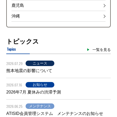
千鳥町付近
鹿児島
内容
沖縄
１車線規制
原因
トピックス
工事
Topics
一覧を見る
2026.07.29
高速湾岸線<西行>
ニュース
熊本地震の影響について
入口閉鎖
杉田
2026.07.16
お知らせ
規制
2026年7月 夏休みの渋滞予測
川崎浮島ＪＣＴ付近
内容
2026.06.25
メンテナンス
ATISID会員管理システム メンテナンスのお知らせ
１車線規制