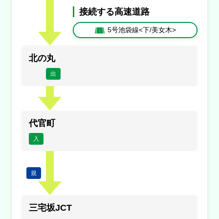
接続する高速道路
内容
5号池袋線<下/美女木>
１車線規制
原因
北の丸
工事
出
規制
霞が関トンネル入口付近→三宅坂ＪＣＴ付近
代官町
内容
入
１車線規制
原因
規
工事
規制
三宅坂JCT
代官町付近→北の丸トンネル付近