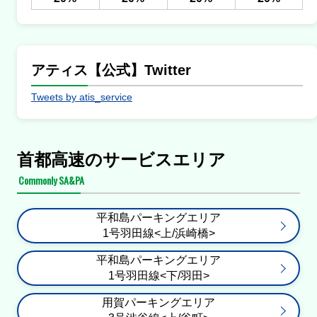
埼玉新都心線<下/見沼>
アティス【公式】Twitter
通行止・規制の情報はありません。
Tweets by atis_service
6号向島線<上/江戸橋>
通行止・規制の情報はありません。
首都高速のサービスエリア
6号向島線<下/堀切>
Commonly SA&PA
通行止・規制の情報はありません。
平和島パーキングエリア
7号小松川線<上/両国>
1号羽田線<上/浜崎橋>
通行止・規制の情報はありません。
平和島パーキングエリア
1号羽田線<下/羽田>
7号小松川線<下/一之江>
用賀パーキングエリア