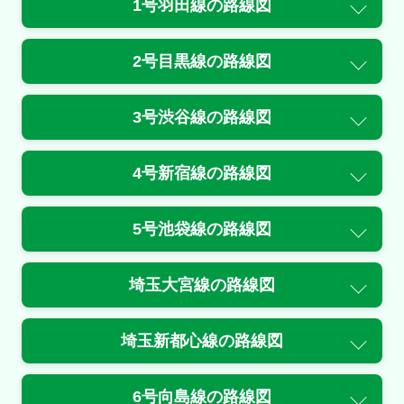
1号羽田線
の路線図
原因
2号目黒線
の路線図
工事
規制
3号渋谷線
の路線図
目黒付近→荏原付近
内容
4号新宿線
の路線図
１車線規制
5号池袋線
の路線図
原因
工事
埼玉大宮線
の路線図
3号渋谷線<上/谷町>
埼玉新都心線
の路線図
通行止・規制の情報はありません。
6号向島線
の路線図