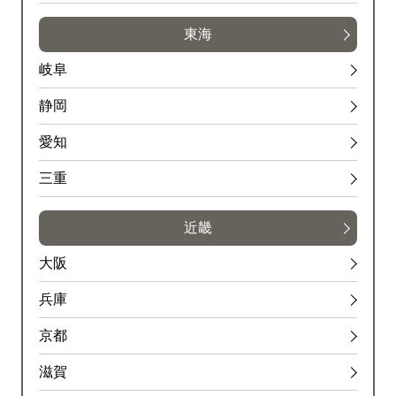
東海
高速川口線<下/川口>
規制
岐阜
安行付近
静岡
内容
愛知
１車線規制
三重
原因
近畿
工事
大阪
高速湾岸線<東行>
兵庫
入口閉鎖
京都
杉田
滋賀
規制