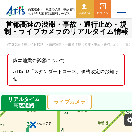
高速道路・一般道の渋滞・事故情報
会員登録
ログイン
ならATIS道路交通情報サービス
首都高速の渋滞・事故・通行止め・規
制・ライブカメラのリアルタイム情報
ATIS交通情報サイトTOP
> 高速道路・一般道情報（渋滞・事故・通行止め）
> 高
熊本地震の影響について
ATIS ID「スタンダードコース」価格改定のお知ら
せ
リアルタイム
ライブカメラ
高速道路
表示設定