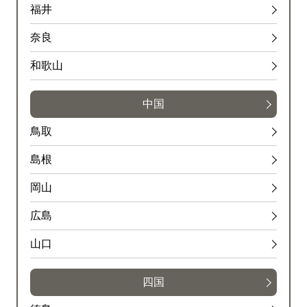
杉田付近
福井
内容
奈良
１車線規制
和歌山
原因
中国
工事
鳥取
規制
横浜ベイブリッジ付近→大黒ＪＣＴ付近
島根
内容
岡山
１車線規制
広島
原因
山口
工事
四国
規制