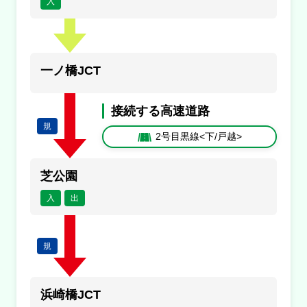
入
1号羽田線<上/浜崎橋>
規制
昭和島ＪＣＴ付近→平和島付近
一ノ橋JCT
内容
接続する高速道路
１車線規制
規
2号目黒線<下/戸越>
原因
工事
芝公園
規制
入
出
芝浦ＪＣＴ付近→浜崎橋ＪＣＴ付近
内容
規
１車線規制
浜崎橋JCT
原因