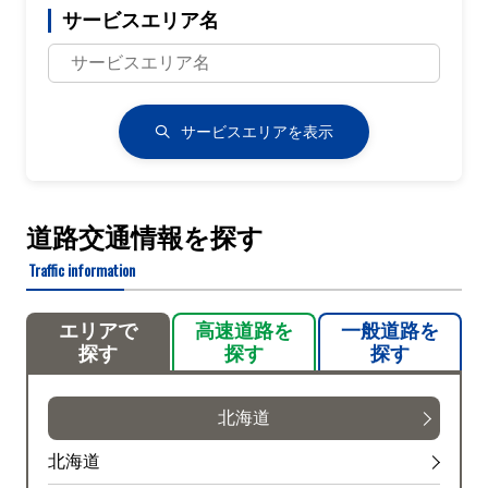
サービスエリア名
通行止・規制の情報はありません。
中央環状線(新宿・品川)<内回>
規制
サービスエリアを表示
西池袋付近→中野長者橋付近
内容
道路交通情報を探す
１車線規制
Traffic information
原因
エリアで
高速道路を
一般道路を
工事
探す
探す
探す
規制
五反田付近→大井ＪＣＴ付近
北海道
内容
北海道