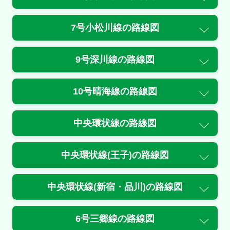
3号渋谷線<下/用賀>
通行止・規制の情報はありません。
7号小松川線
の路線図
4号新宿線<上/三宅坂>
9号深川線
の路線図
規制
赤坂トンネル入口付近→三宅坂ＪＣＴ付近
10号晴海線
の路線図
内容
１車線規制
中央環状線
の路線図
原因
中央環状線(王子)
の路線図
工事
規制
中央環状線(新宿・品川)
の路線図
三宅坂ＪＣＴ付近
6号三郷線
の路線図
内容