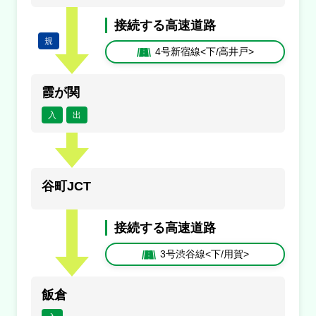
内容
接続する高速道路
規
１車線規制
4号新宿線<下/高井戸>
原因
霞が関
工事
入
出
1号上野線<上/江戸橋>
谷町JCT
入口閉鎖
本町
接続する高速道路
1号上野線<下/入谷>
3号渋谷線<下/用賀>
入口閉鎖
本町
飯倉