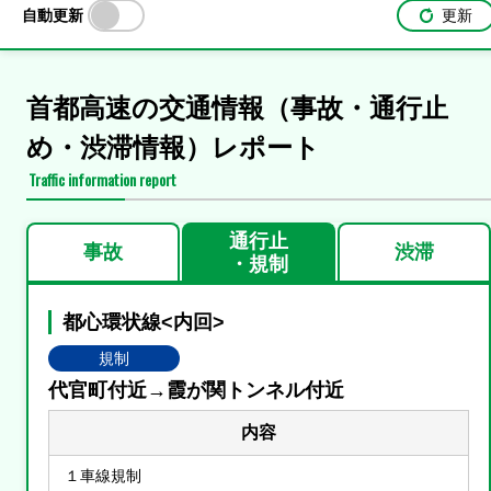
自動更新
更新
首都高速の交通情報（事故・通行止
め・渋滞情報）レポート
Traffic information report
通行止
事故
渋滞
・規制
都心環状線<内回>
規制
代官町付近→霞が関トンネル付近
内容
１車線規制