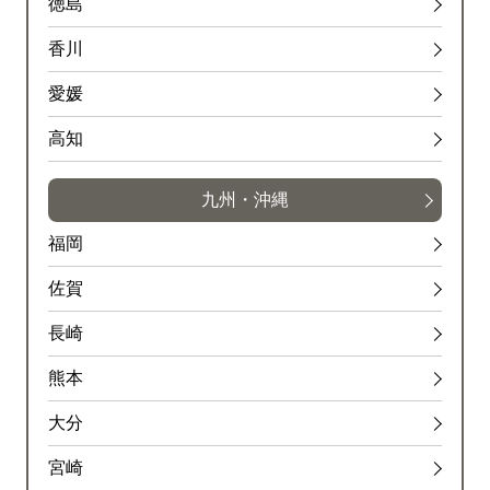
徳島
空港中央付近→空港北トンネル出口付近
香川
内容
愛媛
１車線規制
高知
原因
工事
九州・沖縄
規制
福岡
葛西ＪＣＴ付近→葛西付近
佐賀
内容
長崎
１車線規制
熊本
原因
大分
工事
宮崎
規制