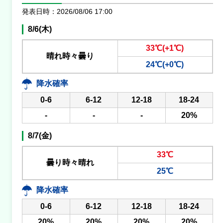
発表日時：2026/08/06 17:00
内容
8/6(木)
１車線規制
33℃(+1℃)
原因
晴れ時々曇り
24℃(+0℃)
工事
降水確率
0-6
6-12
12-18
18-24
埼玉新都心線<上/新都心>
-
-
-
20%
規制
8/7(金)
新都心付近→新都心西付近
33℃
内容
曇り時々晴れ
25℃
１車線規制
降水確率
原因
0-6
6-12
12-18
18-24
工事
20%
20%
20%
20%