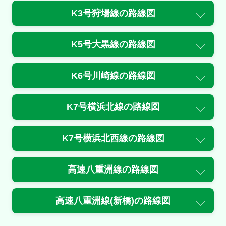
K3号狩場線
の路線図
5号池袋線<上/竹橋>
入口閉鎖
K5号大黒線
の路線図
東池袋
規制
K6号川崎線
の路線図
美女木ＪＣＴ付近→戸田南付近
内容
K7号横浜北線
の路線図
１車線規制
K7号横浜北西線
の路線図
原因
工事
高速八重洲線
の路線図
規制
戸田南付近→高島平付近
高速八重洲線(新橋)
の路線図
内容