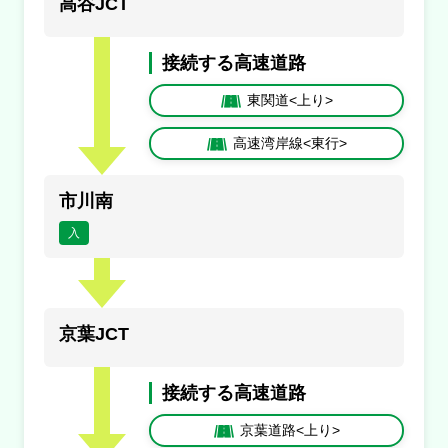
高谷JCT
満車
混雑
空車
閉鎖
接続する高速道路
未提供・不明
東関道<上り>
高速湾岸線<東行>
市川南
入
京葉JCT
接続する高速道路
京葉道路<上り>