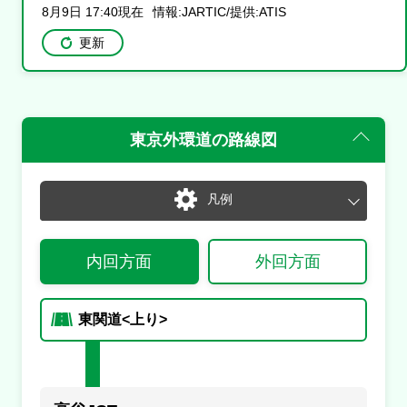
8月9日 17:40現在
情報:JARTIC/提供:ATIS
更新
東京外環道
の路線図
凡例
通常
渋滞・混雑
内回方面
外回方面
通行止め
チェーン規制等
入口あり
出口あり
入
出
東関道<上り>
入口封鎖
出口封鎖
入閉
出閉
通行止め
事故
止
事
規制
規