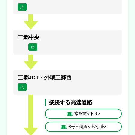
入
三郷中央
出
三郷JCT・外環三郷西
入
接続する高速道路
常磐道<下り>
6号三郷線<上/小菅>