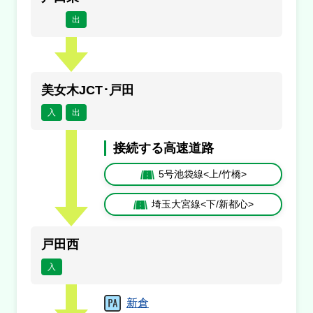
出
美女木JCT･戸田
入
出
接続する高速道路
5号池袋線<上/竹橋>
埼玉大宮線<下/新都心>
戸田西
入
新倉