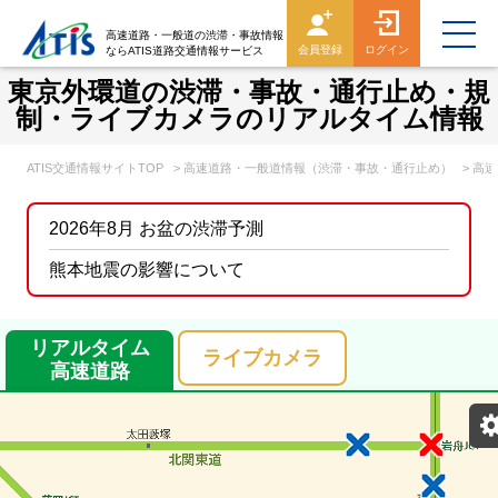
高速道路・一般道の渋滞・事故情報
会員登録
ログイン
ならATIS道路交通情報サービス
東京外環道の渋滞・事故・通行止め・規
制・ライブカメラのリアルタイム情報
ATIS交通情報サイトTOP
> 高速道路・一般道情報（渋滞・事故・通行止め）
> 高
2026年8月 お盆の渋滞予測
熊本地震の影響について
リアルタイム
ライブカメラ
高速道路
表示設定
混雑
渋滞
通行止め
チェーン規制等