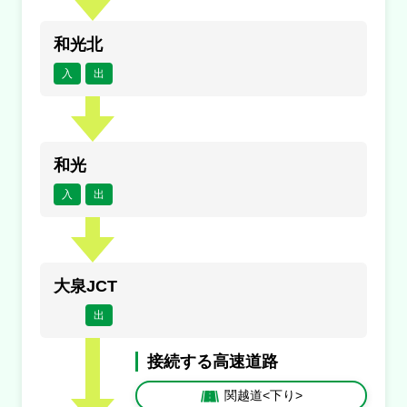
和光北
入
出
和光
入
出
大泉JCT
出
接続する高速道路
関越道<下り>