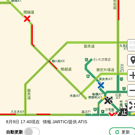
調整中
規制情報
事故
規制
入口・出口封鎖
本線外情報
通行止め
所
SA / PA
時
サービスエリア
パーキングエリア
駐車場の満車/空車状況
満車
混雑
空車
閉鎖
未提供・不明
ライブカメラ
一般公開中
有料登録ユーザー限定
有料登録ユーザー限定
IC間所要時間
インター間の
所要時間を表示
8月9日 17:40現在
情報:JARTIC/提供:ATIS
自動更新
更新