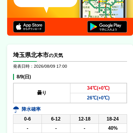
埼玉県北本市
の天気
発表日時：2026/08/09 17:00
8/9(日)
34℃(+0℃)
曇り
26℃(+0℃)
降水確率
0-6
6-12
12-18
18-24
-
-
-
40%