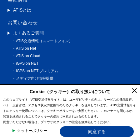
ATISとは
お問い合わせ
よくあるご質問
ATIS交通情報（スマートフォン）
ATIS on Net
ATIS on Cloud
iGPS on NET
iGPS on NET プレミアム
メディア向け情報提供
ご利用ガイド
Cookie（クッキー）の取り扱いについて
このウェブサイト「ATIS交通情報サイト」は、ユーザビリティの向上、サービスの機能改善、
サイトマップ
バナー広告管理、アクセス状況の把握等のためクッキーを使用しています。
ATIS交通情報サイ
プライバシーポリシー
トのクッキー使用については、クッキーポリシーをご参照ください。
このバナーを閉じるか、
閲覧を継続されることでクッキーの使用に同意されたものとします。
利用規約
同意いただけない場合は、ブラウザのクッキーの設定を無効化してください。
特定商取引法に基づく表記
クッキーポリシー
同意する
情報の外部通信について