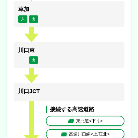
草加
入
出
川口東
出
川口JCT
接続する高速道路
東北道<下り>
高速川口線<上/江北>