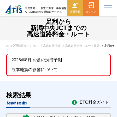
高速道路・一般道の渋滞・事故情報
会員登録
ログイン
ならATIS道路交通情報サービス
足利から
新潟中央JCTまでの
高速道路料金・ルート
ATIS交通情報サイトTOP
> 高速道路情報
> 高速道路料金・ルート検索
> 足利か
2026年8月 お盆の渋滞予測
熊本地震の影響について
検索結果
Search results
ETC料金ガイド