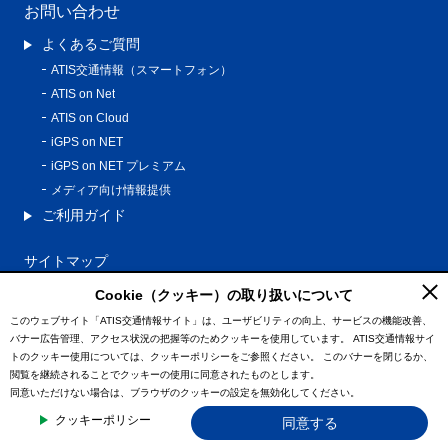
お問い合わせ
よくあるご質問
ATIS交通情報（スマートフォン）
ATIS on Net
ATIS on Cloud
iGPS on NET
iGPS on NET プレミアム
メディア向け情報提供
ご利用ガイド
サイトマップ
プライバシーポリシー
Cookie（クッキー）の取り扱いについて
利用規約
このウェブサイト「ATIS交通情報サイト」は、ユーザビリティの向上、サービスの機能改善、
バナー広告管理、アクセス状況の把握等のためクッキーを使用しています。
ATIS交通情報サイ
特定商取引法に基づく表記
トのクッキー使用については、クッキーポリシーをご参照ください。
このバナーを閉じるか、
情報の外部通信について
閲覧を継続されることでクッキーの使用に同意されたものとします。
同意いただけない場合は、ブラウザのクッキーの設定を無効化してください。
© ATIS Co.,Ltd. All Rights Reserved.
クッキーポリシー
同意する