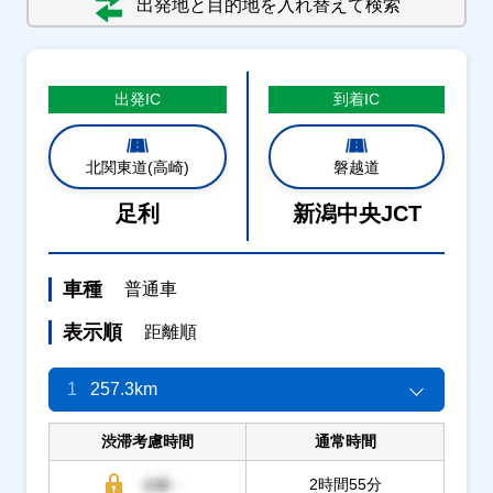
出発地と目的地を入れ替えて検索
出発
IC
到着
IC
北関東道(高崎)
磐越道
足利
新潟中央JCT
車種
普通車
表示順
距離順
1
257.3km
渋滞考慮時間
通常時間
2時間55分