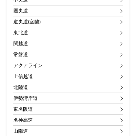
圏央道
道央道(室蘭)
東北道
関越道
常磐道
アクアライン
上信越道
北陸道
伊勢湾岸道
東名阪道
名神高速
山陽道