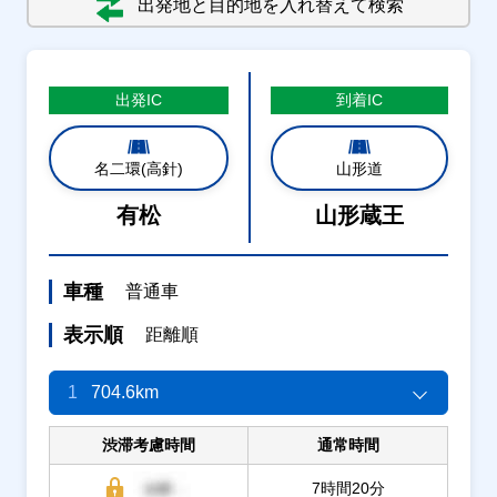
出発地と目的地を入れ替えて検索
出発
IC
到着
IC
名二環(高針)
山形道
有松
山形蔵王
車種
普通車
表示順
距離順
1
704.6km
渋滞考慮時間
通常時間
7時間20分