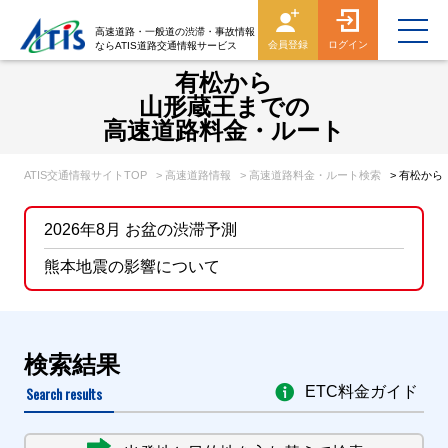
高速道路・一般道の渋滞・事故情報
会員登録
ログイン
ならATIS道路交通情報サービス
有松から
山形蔵王までの
高速道路料金・ルート
ATIS交通情報サイトTOP
> 高速道路情報
> 高速道路料金・ルート検索
> 有松か
2026年8月 お盆の渋滞予測
熊本地震の影響について
検索結果
Search results
ETC料金ガイド