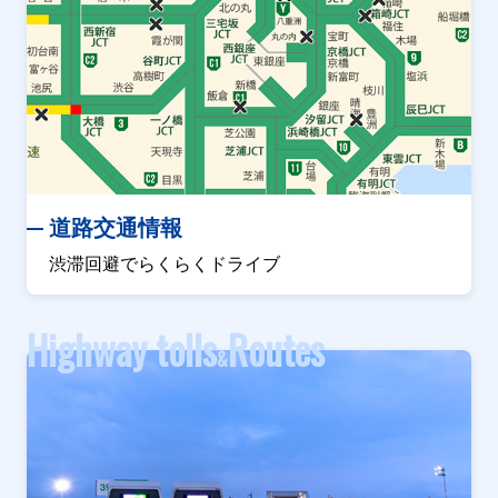
道路交通情報
渋滞回避でらくらくドライブ
Highway tolls
Routes
&