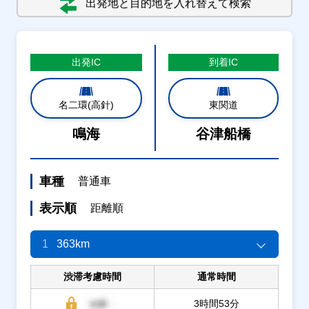
出発地と目的地を入れ替えて検索
出発
IC
到着
IC
名二環(高針)
東関道
鳴海
谷津船橋
車種
普通車
表示順
距離順
1
363km
渋滞考慮時間
通常時間
3時間53分