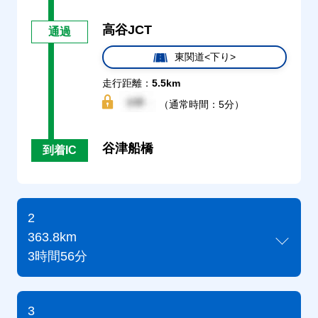
高谷JCT
通過
東関道<下り>
走行距離：
5.5km
（通常時間：5分）
谷津船橋
到着IC
2
363.8km
3時間56分
3