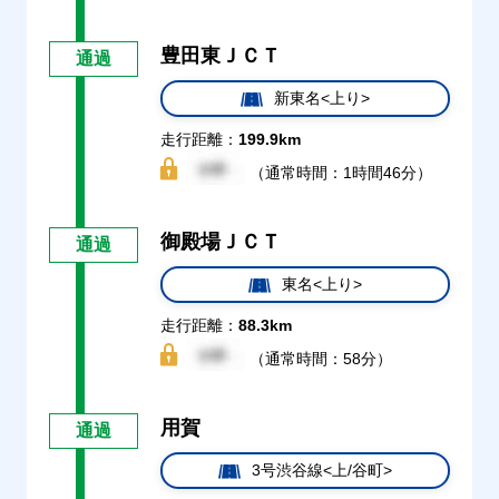
豊田東ＪＣＴ
通過
新東名<上り>
走行距離：
199.9km
（通常時間：1時間46分）
御殿場ＪＣＴ
通過
東名<上り>
走行距離：
88.3km
（通常時間：58分）
用賀
通過
3号渋谷線<上/谷町>