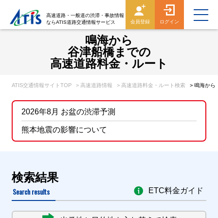
高速道路・一般道の渋滞・事故情報
会員登録
ログイン
ならATIS道路交通情報サービス
鳴海から
谷津船橋までの
高速道路料金・ルート
ATIS交通情報サイトTOP
> 高速道路情報
> 高速道路料金・ルート検索
> 鳴海か
2026年8月 お盆の渋滞予測
熊本地震の影響について
検索結果
Search results
ETC料金ガイド