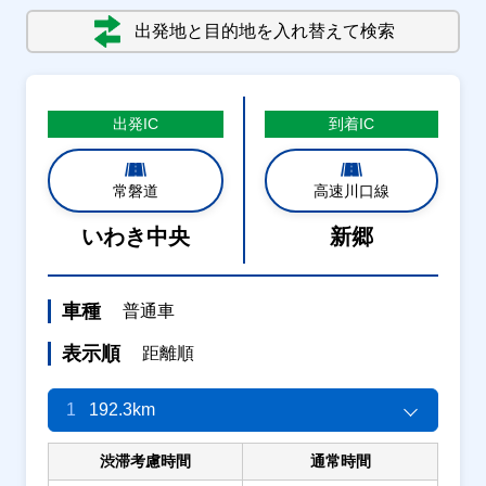
出発地と目的地を入れ替えて検索
出発
IC
到着
IC
常磐道
高速川口線
いわき中央
新郷
車種
普通車
表示順
距離順
1
192.3km
渋滞考慮時間
通常時間