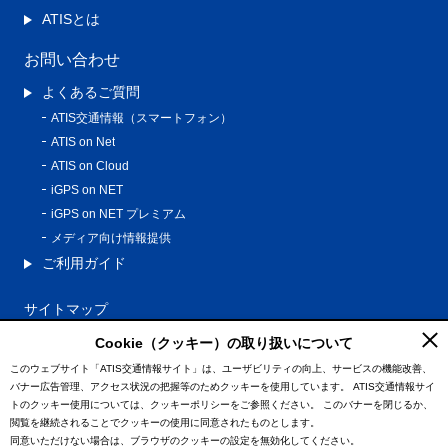
ATISとは
お問い合わせ
よくあるご質問
ATIS交通情報（スマートフォン）
ATIS on Net
ATIS on Cloud
iGPS on NET
iGPS on NET プレミアム
メディア向け情報提供
ご利用ガイド
サイトマップ
プライバシーポリシー
Cookie（クッキー）の取り扱いについて
利用規約
このウェブサイト「ATIS交通情報サイト」は、ユーザビリティの向上、サービスの機能改善、
バナー広告管理、アクセス状況の把握等のためクッキーを使用しています。
ATIS交通情報サイ
特定商取引法に基づく表記
トのクッキー使用については、クッキーポリシーをご参照ください。
このバナーを閉じるか、
情報の外部通信について
閲覧を継続されることでクッキーの使用に同意されたものとします。
同意いただけない場合は、ブラウザのクッキーの設定を無効化してください。