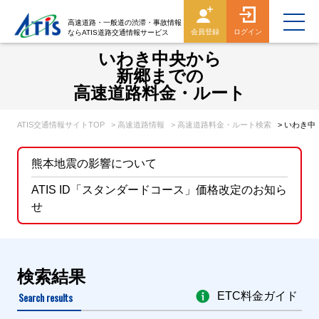
高速道路・一般道の渋滞・事故情報
会員登録
ログイン
ならATIS道路交通情報サービス
いわき中央から
新郷までの
高速道路料金・ルート
ATIS交通情報サイトTOP
> 高速道路情報
> 高速道路料金・ルート検索
> いわき
熊本地震の影響について
ATIS ID「スタンダードコース」価格改定のお知ら
せ
検索結果
Search results
ETC料金ガイド