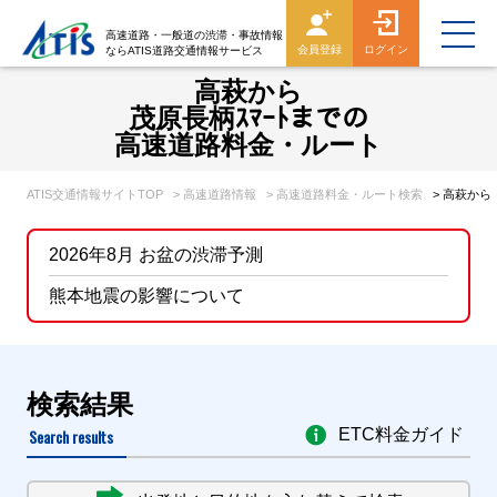
高速道路・一般道の渋滞・事故情報
会員登録
ログイン
ならATIS道路交通情報サービス
高萩から
茂原長柄ｽﾏｰﾄまでの
高速道路料金・ルート
ATIS交通情報サイトTOP
> 高速道路情報
> 高速道路料金・ルート検索
> 高萩か
2026年8月 お盆の渋滞予測
熊本地震の影響について
検索結果
Search results
ETC料金ガイド