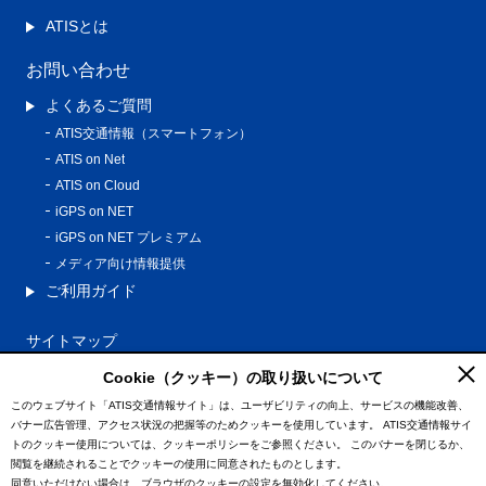
ATISとは
お問い合わせ
よくあるご質問
ATIS交通情報（スマートフォン）
ATIS on Net
ATIS on Cloud
iGPS on NET
iGPS on NET プレミアム
メディア向け情報提供
ご利用ガイド
サイトマップ
プライバシーポリシー
Cookie（クッキー）の取り扱いについて
利用規約
このウェブサイト「ATIS交通情報サイト」は、ユーザビリティの向上、サービスの機能改善、
バナー広告管理、アクセス状況の把握等のためクッキーを使用しています。
ATIS交通情報サイ
特定商取引法に基づく表記
トのクッキー使用については、クッキーポリシーをご参照ください。
このバナーを閉じるか、
情報の外部通信について
閲覧を継続されることでクッキーの使用に同意されたものとします。
同意いただけない場合は、ブラウザのクッキーの設定を無効化してください。