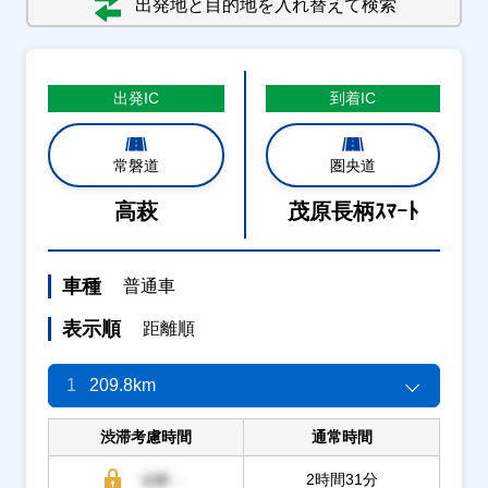
出発地と目的地を入れ替えて検索
出発
IC
到着
IC
常磐道
圏央道
高萩
茂原長柄ｽﾏｰﾄ
車種
普通車
表示順
距離順
1
209.8km
渋滞考慮時間
通常時間
2時間31分