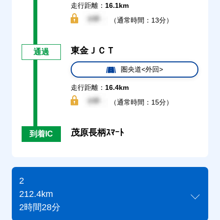
走行距離：
16.1km
（通常時間：13分）
東金ＪＣＴ
通過
圏央道<外回>
走行距離：
16.4km
（通常時間：15分）
茂原長柄ｽﾏｰﾄ
到着IC
2
212.4km
2時間28分