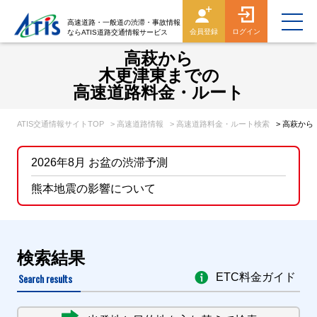
高速道路・一般道の渋滞・事故情報
会員登録
ログイン
ならATIS道路交通情報サービス
高萩から
木更津東までの
高速道路料金・ルート
ATIS交通情報サイトTOP
> 高速道路情報
> 高速道路料金・ルート検索
> 高萩か
2026年8月 お盆の渋滞予測
熊本地震の影響について
検索結果
Search results
ETC料金ガイド