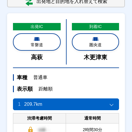
出発地と目的地を入れ替えて検索
出発
IC
到着
IC
常磐道
圏央道
高萩
木更津東
車種
普通車
表示順
距離順
1
209.7km
渋滞考慮時間
通常時間
2時間30分