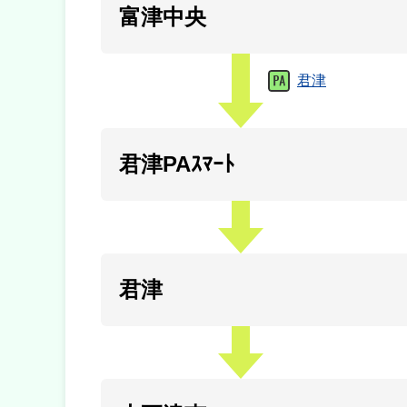
富津中央
君津
君津PAｽﾏｰﾄ
君津