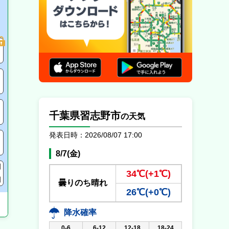
駐車場の満車/空車状況
有料登録ユーザー
限定
満車
混雑
空車
有料登録ユーザー限定
閉鎖
IC間所要時間
インター間
未提供・不明
所要時間を
千葉県習志野市
の天気
発表日時：2026/08/07 17:00
8/7(金)
34℃(+1℃)
曇りのち晴れ
26℃(+0℃)
降水確率
0-6
6-12
12-18
18-24