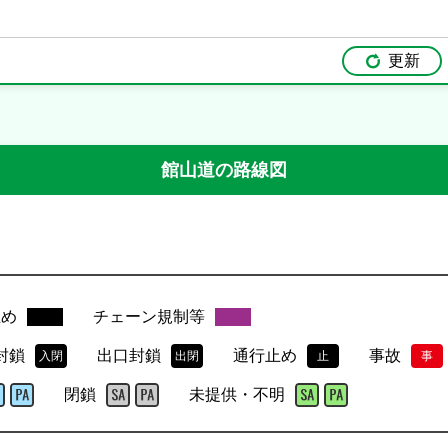
更新
館山道
の路線図
止め
チェーン規制等
封鎖
出口封鎖
通行止め
事故
入閉
出閉
止
事
閉鎖
未提供・不明