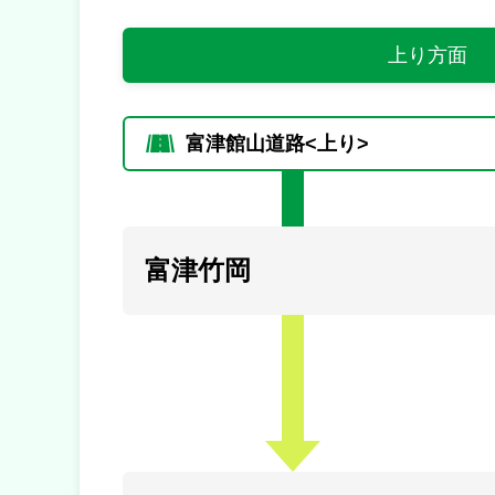
上り方面
富津館山道路<上り>
富津竹岡