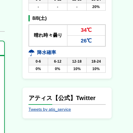
-
-
-
20%
8/8(土)
34℃
晴れ時々曇り
26℃
降水確率
0-6
6-12
12-18
18-24
0%
0%
10%
10%
アティス【公式】Twitter
Tweets by atis_service