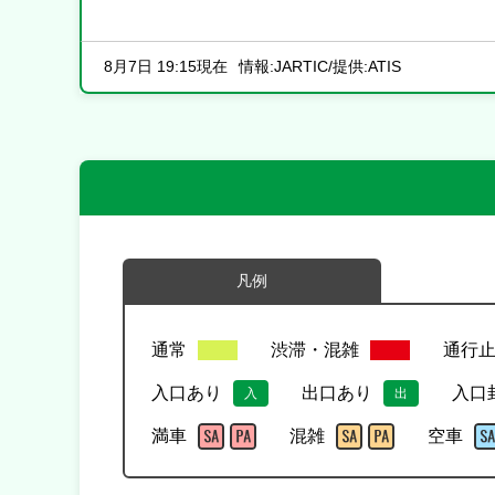
8月7日 19:15現在
情報:JARTIC/提供:ATIS
凡例
通常
渋滞・混雑
通行
入口あり
出口あり
入口
入
出
満車
混雑
空車