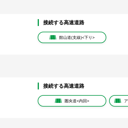
接続する高速道路
館山道(支線)<下り>
接続する高速道路
圏央道<内回>
ア