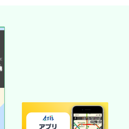
表示設定
混雑
規制情報
≪
渋滞
事故
通行止め
規制
チェーン規制等
入口・出口封鎖
調整中
本線外情報
通行止め
SA / PA
サービスエリア
ライブカメラ
パーキングエリア
一般公開中