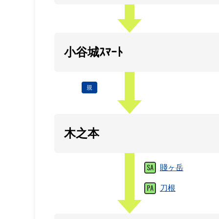
小谷城ｽﾏｰﾄ
規
木之本
賤ヶ岳
刀根