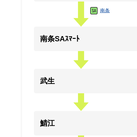
南条
南条SAｽﾏｰﾄ
武生
鯖江