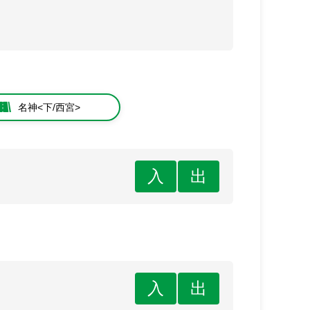
名神<下/西宮>
入
出
入
出