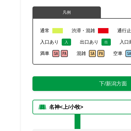
凡例
通常
渋滞・混雑
通行
入口あり
出口あり
入口
入
出
満車
混雑
空車
下/新潟方面
名神<上/小牧>