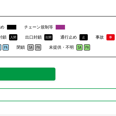
止め
チェーン規制等
封鎖
出口封鎖
通行止め
事故
入閉
出閉
止
事
閉鎖
未提供・不明