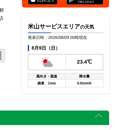
鮮
訪
米山サービスエリア
の天気
発表日時：2026/08/09 00時現在
8月9日（日）
23.4℃
風向き・風速
降水量
南東 1m/s
0.0mm/h