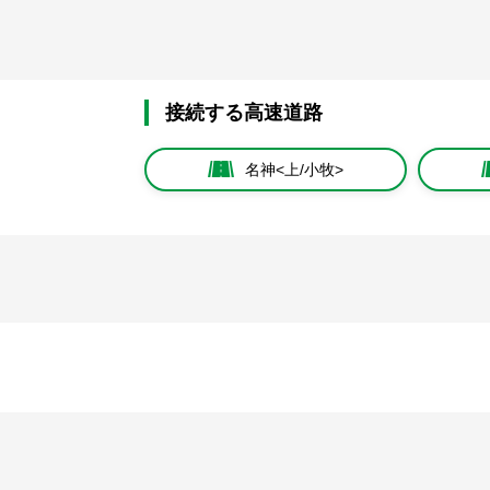
接続する高速道路
名神<上/小牧>