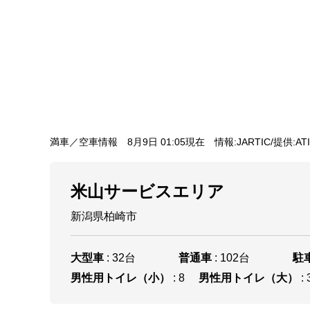
満車／空車情報
8月9日 01:05現在
情報:JARTIC/提供:AT
米山サービスエリア
新潟県柏崎市
大型車
: 32台
普通車
: 102台
駐
男性用トイレ（小）
: 8
男性用トイレ（大）
: 