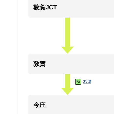
敦賀JCT
敦賀
杉津
今庄