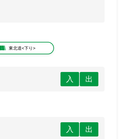
東北道<下り>
入
出
入
出