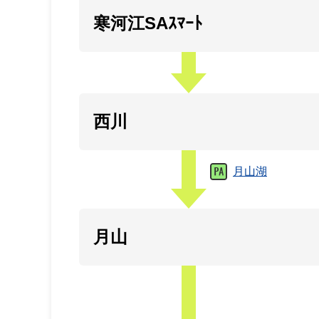
寒河江SAｽﾏｰﾄ
西川
月山湖
月山