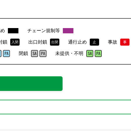
止め
チェーン規制等
封鎖
出口封鎖
通行止め
事故
入閉
出閉
止
事
閉鎖
未提供・不明