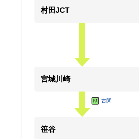
村田JCT
宮城川崎
古関
笹谷