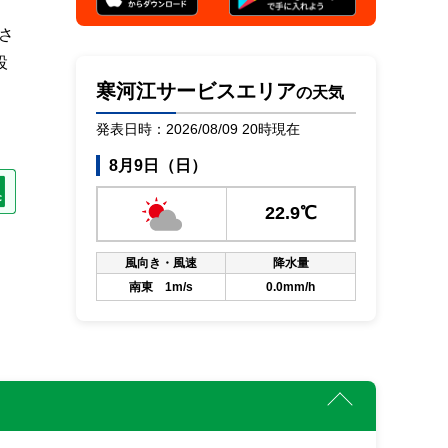
さ
設
寒河江サービスエリア
の天気
発表日時：2026/08/09 20時現在
8月9日（日）
22.9℃
風向き・風速
降水量
南東 1m/s
0.0mm/h