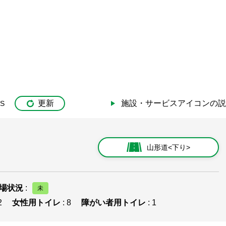
更新
施設・サービスアイコンの説
IS
山形道<下り>
場状況
:
2
女性用トイレ
: 8
障がい者用トイレ
: 1