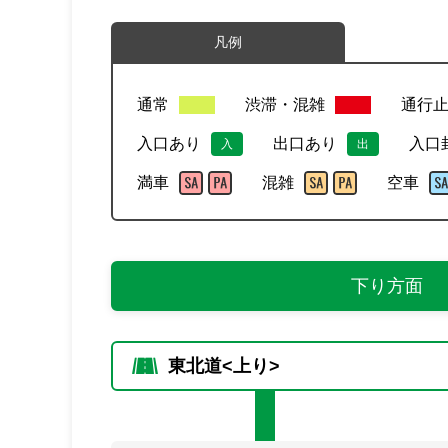
凡例
通常
渋滞・混雑
通行
入口あり
出口あり
入口
入
出
満車
混雑
空車
下り方面
東北道<上り>