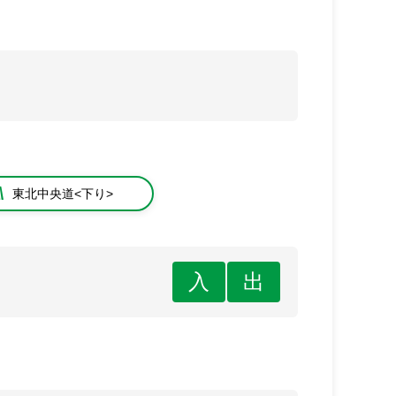
東北中央道<下り>
入
出