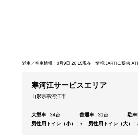
満車／空車情報
8月9日 20:15現在
情報:JARTIC/提供:AT
寒河江サービスエリア
山形県寒河江市
大型車
: 34台
普通車
: 31台
駐車
男性用トイレ（小）
: 5
男性用トイレ（大）
: 