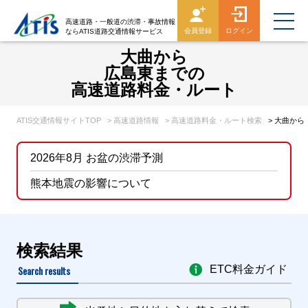
高速道路・一般道の渋滞・事故情報
会員登録
ログイン
ならATIS道路交通情報サービス
大曲から
広島東までの
高速道路料金・ルート
ATIS交通情報サイトTOP
> 高速道路情報
> 高速道路料金・ルート検索
> 大曲か
2026年8月 お盆の渋滞予測
熊本地震の影響について
検索結果
Search results
ETC料金ガイド