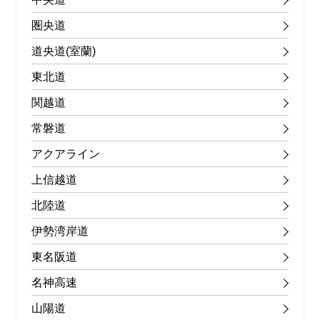
圏央道
道央道(室蘭)
東北道
関越道
常磐道
アクアライン
上信越道
北陸道
伊勢湾岸道
東名阪道
名神高速
山陽道