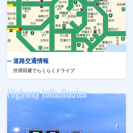
道路交通情報
渋滞回避でらくらくドライブ
Highway tolls
Routes
&