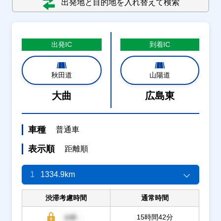
出発地と目的地を入れ替えて検索
出発
IC
到着
IC
秋田道
山陽道
大曲
広島東
車種
普通車
表示順
距離順
1
1334.9km
渋滞考慮時間
通常時間
15時間42分