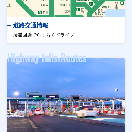
道路交通情報
渋滞回避でらくらくドライブ
Highway tolls
Routes
&