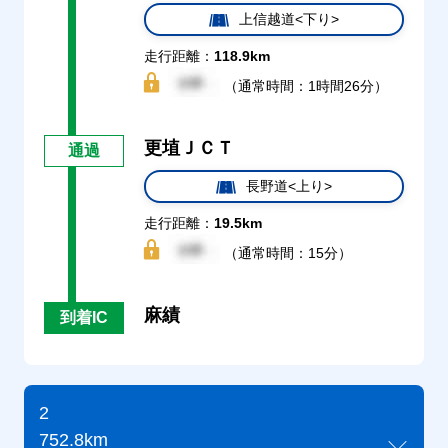
上信越道<下り>
走行距離：
118.9km
（通常時間：1時間26分）
更埴ＪＣＴ
通過
長野道<上り>
走行距離：
19.5km
（通常時間：15分）
麻績
到着IC
2
752.8km