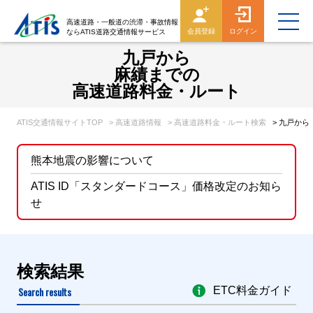
高速道路・一般道の渋滞・事故情報
会員登録
ログイン
ならATIS道路交通情報サービス
九戸から
麻績までの
高速道路料金・ルート
ATIS交通情報サイトTOP
> 高速道路情報
> 高速道路料金・ルート検索
> 九戸か
熊本地震の影響について
ATIS ID「スタンダードコース」価格改定のお知ら
せ
検索結果
Search results
ETC料金ガイド