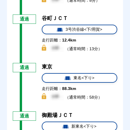
（通常時間：8分）
谷町ＪＣＴ
通過
3号渋谷線<下/用賀>
走行距離：
12.4km
（通常時間：13分）
東京
通過
東名<下り>
走行距離：
88.3km
（通常時間：58分）
御殿場ＪＣＴ
通過
新東名<下り>