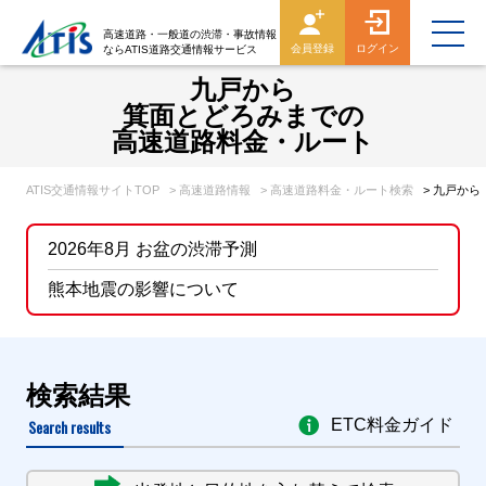
高速道路・一般道の渋滞・事故情報
会員登録
ログイン
ならATIS道路交通情報サービス
九戸から
箕面とどろみまでの
高速道路料金・ルート
ATIS交通情報サイトTOP
> 高速道路情報
> 高速道路料金・ルート検索
> 九戸か
2026年8月 お盆の渋滞予測
熊本地震の影響について
検索結果
Search results
ETC料金ガイド