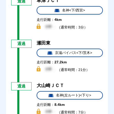
草津ＪＣＴ
通過
名神<下/西宮>
走行距離：
4km
（通常時間：3分）
瀬田東
通過
京滋バイパス<下/茨木>
走行距離：
27.2km
（通常時間：21分）
大山崎ＪＣＴ
通過
名神(左ルート)<下り>
走行距離：
8.4km
（通常時間：7分）