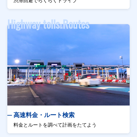
渋滞回避でらくらくドライブ
Highway tolls
Routes
&
高速料金・ルート検索
料金とルートを調べて計画をたてよう