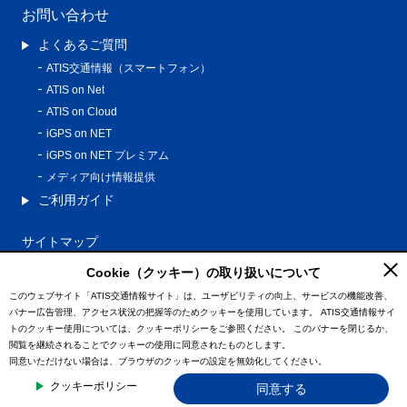
お問い合わせ
よくあるご質問
ATIS交通情報（スマートフォン）
ATIS on Net
ATIS on Cloud
iGPS on NET
iGPS on NET プレミアム
メディア向け情報提供
ご利用ガイド
サイトマップ
プライバシーポリシー
Cookie（クッキー）の取り扱いについて
利用規約
このウェブサイト「ATIS交通情報サイト」は、ユーザビリティの向上、サービスの機能改善、
バナー広告管理、アクセス状況の把握等のためクッキーを使用しています。
ATIS交通情報サイ
特定商取引法に基づく表記
トのクッキー使用については、クッキーポリシーをご参照ください。
このバナーを閉じるか、
情報の外部通信について
閲覧を継続されることでクッキーの使用に同意されたものとします。
同意いただけない場合は、ブラウザのクッキーの設定を無効化してください。
© ATIS Co.,Ltd. All Rights Reserved.
クッキーポリシー
同意する