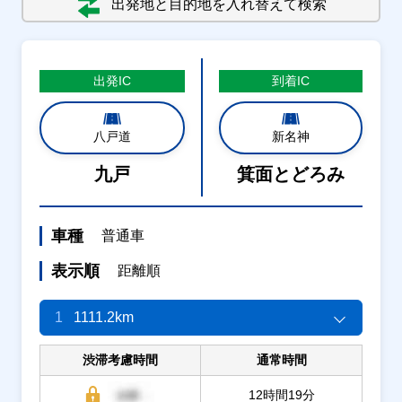
出発地と目的地を入れ替えて検索
出発
IC
到着
IC
八戸道
新名神
九戸
箕面とどろみ
車種
普通車
表示順
距離順
1
1111.2km
渋滞考慮時間
通常時間
12時間19分