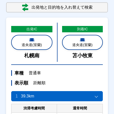
出発地と目的地を入れ替えて検索
出発
IC
到着
IC
道央道(室蘭)
道央道(室蘭)
札幌南
苫小牧東
車種
普通車
表示順
距離順
1
39.3km
渋滞考慮時間
通常時間