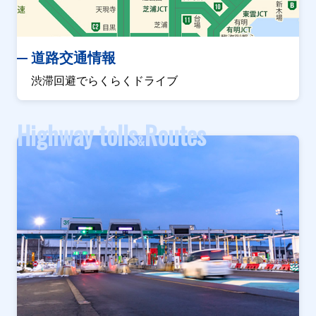
道路交通情報
渋滞回避でらくらくドライブ
Highway tolls
Routes
&