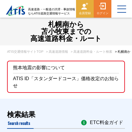
高速道路・一般道の渋滞・事故情報
会員登録
ログイン
ならATIS道路交通情報サービス
札幌南から
苫小牧東までの
高速道路料金・ルート
ATIS交通情報サイトTOP
> 高速道路情報
> 高速道路料金・ルート検索
> 札幌南
熊本地震の影響について
ATIS ID「スタンダードコース」価格改定のお知ら
せ
検索結果
Search results
ETC料金ガイド