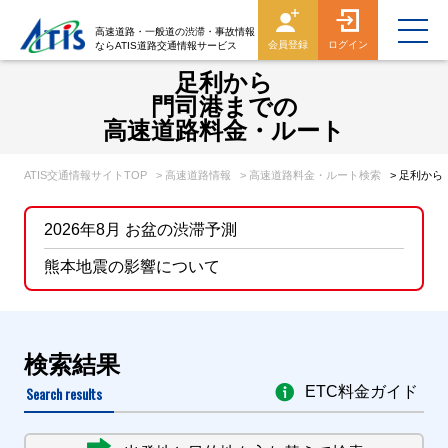
高速道路・一般道の渋滞・事故情報
会員登録
ログイン
ならATIS道路交通情報サービス
足利から
門司港までの
高速道路料金・ルート
ATIS交通情報サイトTOP
> 高速道路情報
> 高速道路料金・ルート検索
> 足利か
2026年8月 お盆の渋滞予測
熊本地震の影響について
検索結果
Search results
ETC料金ガイド