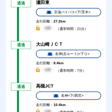
瀬田東
通過
京滋バイパス<下/茨木>
走行距離：
27.2km
（通常時間：21分）
大山崎ＪＣＴ
通過
名神(左ルート)<下り>
走行距離：
8.4km
（通常時間：7分）
高槻JCT
通過
名神<下/西宮>
走行距離：
10.4km