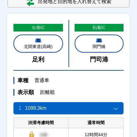
出発地と目的地を入れ替えて検索
出発
IC
到着
IC
北関東道(高崎)
関門橋
足利
門司港
車種
普通車
表示順
距離順
1
1098.3km
渋滞考慮時間
通常時間
12時間44分