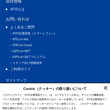
会社情報
ATISとは
お問い合わせ
よくあるご質問
ATIS交通情報（スマートフォン）
ATIS on Net
ATIS on Cloud
iGPS on NET
iGPS on NET プレミアム
メディア向け情報提供
ご利用ガイド
サイトマップ
プライバシーポリシー
Cookie（クッキー）の取り扱いについて
利用規約
このウェブサイト「ATIS交通情報サイト」は、ユーザビリティの向上、サービスの機能改善、
バナー広告管理、アクセス状況の把握等のためクッキーを使用しています。
ATIS交通情報サイ
特定商取引法に基づく表記
トのクッキー使用については、クッキーポリシーをご参照ください。
このバナーを閉じるか、
情報の外部通信について
閲覧を継続されることでクッキーの使用に同意されたものとします。