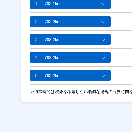
1
762.1km
2
762.2km
3
762.2km
4
762.2km
5
763.2km
※通常時間は渋滞を考慮しない順調な場合の所要時間