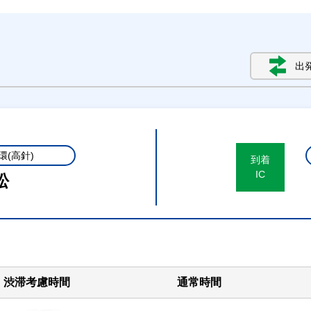
出
環(高針)
到着
IC
松
渋滞考慮時間
通常時間