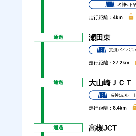
名神<下/
走行距離：
4km
瀬田東
通過
京滋バイパス<
走行距離：
27.2km
大山崎ＪＣＴ
通過
名神(左ルート
走行距離：
8.4km
高槻JCT
通過