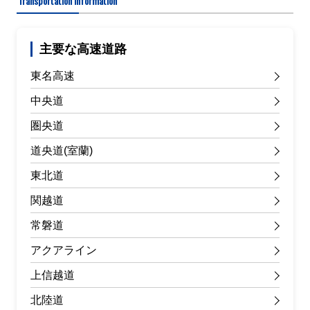
Transportation information
主要な高速道路
東名高速
中央道
圏央道
道央道(室蘭)
東北道
関越道
常磐道
アクアライン
上信越道
北陸道