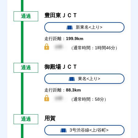
豊田東ＪＣＴ
通過
新東名<上り>
走行距離：
199.9km
（通常時間：1時間46分）
御殿場ＪＣＴ
通過
東名<上り>
走行距離：
88.3km
（通常時間：58分）
用賀
通過
3号渋谷線<上/谷町>