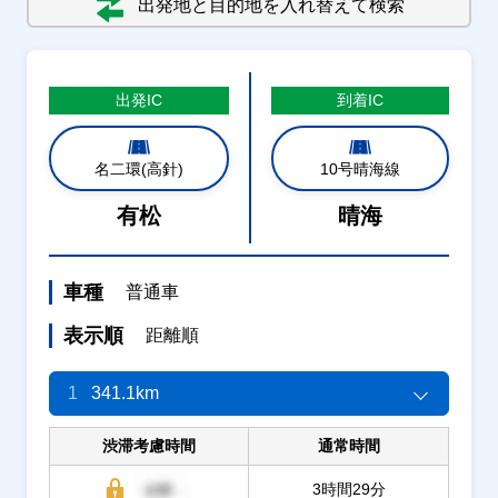
出発地と目的地を入れ替えて検索
出発
IC
到着
IC
名二環(高針)
10号晴海線
有松
晴海
車種
普通車
表示順
距離順
1
341.1km
渋滞考慮時間
通常時間
3時間29分