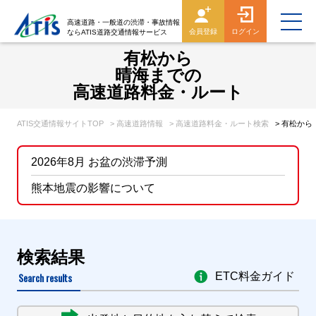
高速道路・一般道の渋滞・事故情報
会員登録
ログイン
ならATIS道路交通情報サービス
有松から
晴海までの
高速道路料金・ルート
ATIS交通情報サイトTOP
> 高速道路情報
> 高速道路料金・ルート検索
> 有松か
2026年8月 お盆の渋滞予測
熊本地震の影響について
検索結果
Search results
ETC料金ガイド