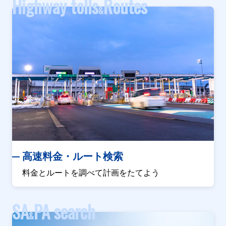
Highway tolls
Routes
&
高速料金・ルート検索
料金とルートを調べて計画をたてよう
SA
PA search
&