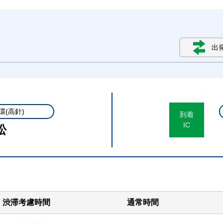
出
環(高針)
到着
IC
松
渋滞考慮時間
通常時間