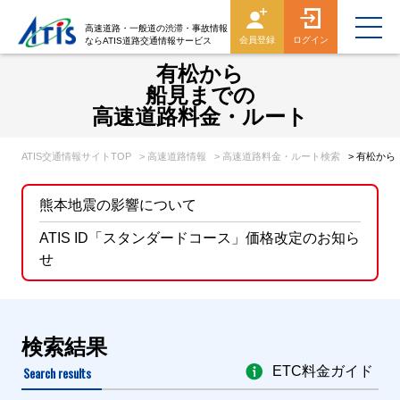
高速道路・一般道の渋滞・事故情報
会員登録
ログイン
ならATIS道路交通情報サービス
有松から
船見までの
高速道路料金・ルート
ATIS交通情報サイトTOP
> 高速道路情報
> 高速道路料金・ルート検索
> 有松か
熊本地震の影響について
ATIS ID「スタンダードコース」価格改定のお知ら
せ
検索結果
Search results
ETC料金ガイド