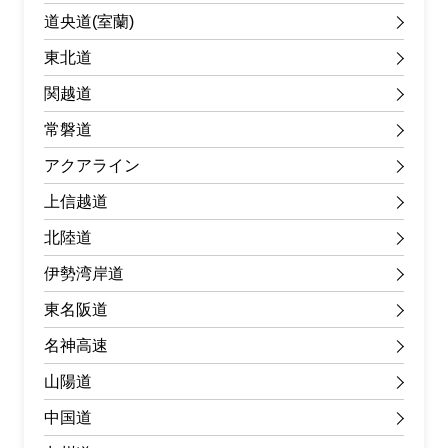
道央道(室蘭)
東北道
関越道
常磐道
アクアライン
上信越道
北陸道
伊勢湾岸道
東名阪道
名神高速
山陽道
中国道