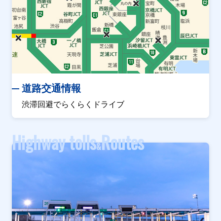
道路交通情報
渋滞回避でらくらくドライブ
Highway tolls
Routes
&