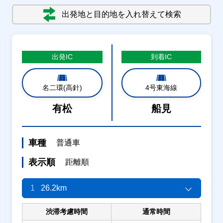
出発地と目的地を入れ替えて検索
出発
IC
到着
IC
名二環(高針)
4号東海線
有松
船見
車種
普通車
表示順
距離順
1
26.2km
渋滞考慮時間
通常時間