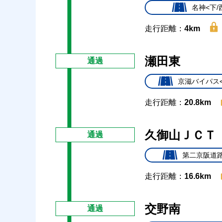
名神<下/
走行距離：
4km
瀬田東
通過
京滋バイパス<
走行距離：
20.8km
久御山ＪＣＴ
通過
第二京阪道路
走行距離：
16.6km
交野南
通過