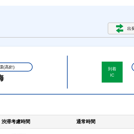
出
環(高針)
到着
IC
海
渋滞考慮時間
通常時間