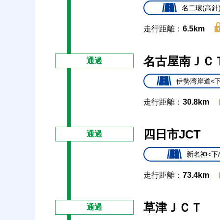
名二環(高針
走行距離：
6.5km
名古屋南ＪＣ
通過
伊勢湾岸道<下
走行距離：
30.8km
四日市JCT
通過
新名神<下
走行距離：
73.4km
草津ＪＣＴ
通過