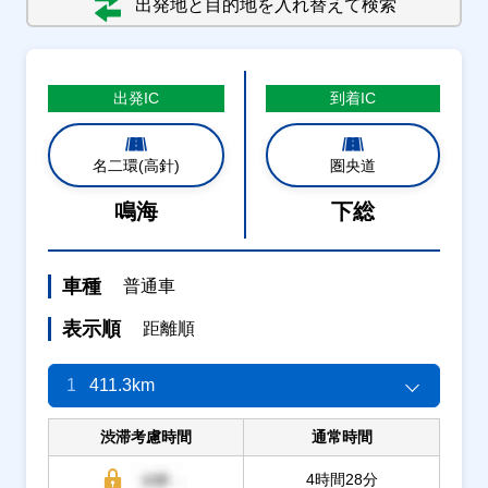
出発地と目的地を入れ替えて検索
出発
IC
到着
IC
名二環(高針)
圏央道
鳴海
下総
車種
普通車
表示順
距離順
1
411.3km
渋滞考慮時間
通常時間
4時間28分