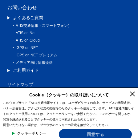
お問い合わせ
よくあるご質問
ATIS交通情報（スマートフォン）
ATIS on Net
ATIS on Cloud
iGPS on NET
iGPS on NET プレミアム
メディア向け情報提供
ご利用ガイド
サイトマップ
プライバシーポリシー
Cookie（クッキー）の取り扱いについて
利用規約
このウェブサイト「ATIS交通情報サイト」は、ユーザビリティの向上、サービスの機能改善、
バナー広告管理、アクセス状況の把握等のためクッキーを使用しています。
ATIS交通情報サイ
特定商取引法に基づく表記
トのクッキー使用については、クッキーポリシーをご参照ください。
このバナーを閉じるか、
情報の外部通信について
閲覧を継続されることでクッキーの使用に同意されたものとします。
同意いただけない場合は、ブラウザのクッキーの設定を無効化してください。
© ATIS Co.,Ltd. All Rights Reserved.
クッキーポリシー
同意する