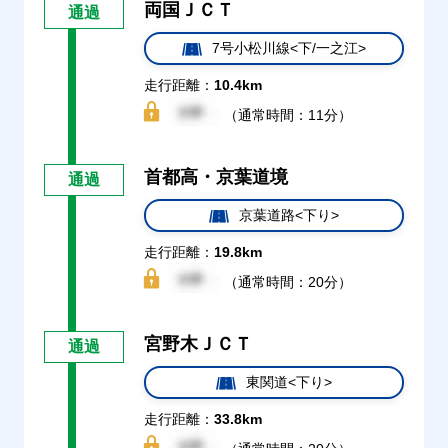
両国ＪＣＴ
通過
7号小松川線<下/一之江>
走行距離：
10.4km
（通常時間：11分）
首都高・京葉道境
通過
京葉道路<下り>
走行距離：
19.8km
（通常時間：20分）
宮野木ＪＣＴ
通過
東関道<下り>
走行距離：
33.8km