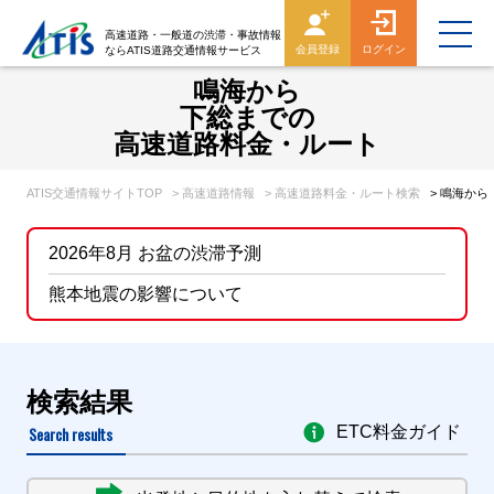
高速道路・一般道の渋滞・事故情報
会員登録
ログイン
ならATIS道路交通情報サービス
鳴海から
下総までの
高速道路料金・ルート
ATIS交通情報サイトTOP
> 高速道路情報
> 高速道路料金・ルート検索
> 鳴海か
2026年8月 お盆の渋滞予測
熊本地震の影響について
検索結果
Search results
ETC料金ガイド