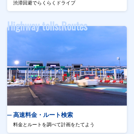
渋滞回避でらくらくドライブ
Highway tolls
Routes
&
高速料金・ルート検索
料金とルートを調べて計画をたてよう