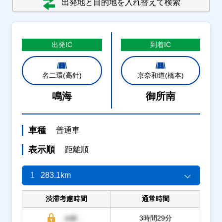
出発地と目的地を入れ替えて検索
出発
IC
到着
IC
名二環(高針)
京奈和道(橋本)
鳴海
御所南
車種
普通車
表示順
距離順
1
283.1km
渋滞考慮時間
通常時間
3時間29分