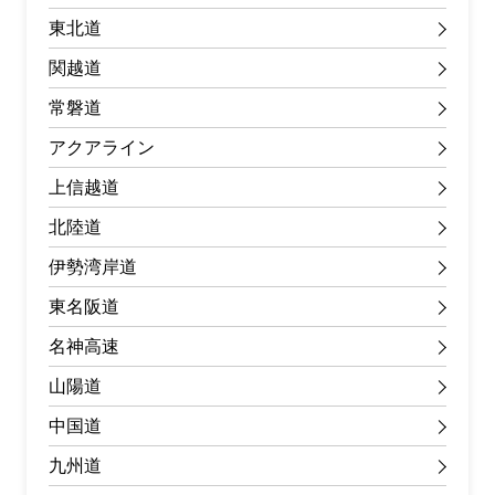
東北道
関越道
常磐道
アクアライン
上信越道
北陸道
伊勢湾岸道
東名阪道
名神高速
山陽道
中国道
九州道