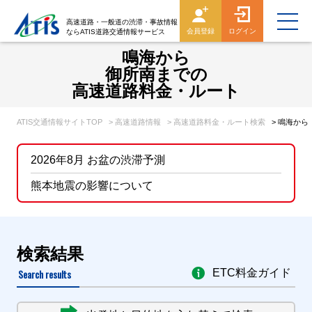
高速道路・一般道の渋滞・事故情報
会員登録
ログイン
ならATIS道路交通情報サービス
鳴海から
御所南までの
高速道路料金・ルート
ATIS交通情報サイトTOP
> 高速道路情報
> 高速道路料金・ルート検索
> 鳴海か
2026年8月 お盆の渋滞予測
熊本地震の影響について
検索結果
Search results
ETC料金ガイド