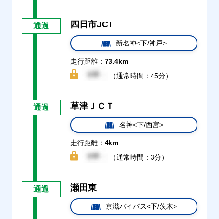
四日市JCT
通過
新名神<下/神戸>
走行距離：
73.4km
（通常時間：45分）
草津ＪＣＴ
通過
名神<下/西宮>
走行距離：
4km
（通常時間：3分）
瀬田東
通過
京滋バイパス<下/茨木>