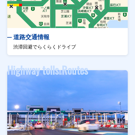
道路交通情報
渋滞回避でらくらくドライブ
Highway tolls
Routes
&