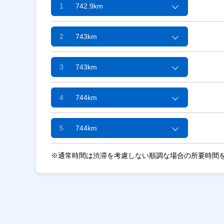
1
742.9km
2
743km
3
743km
4
744km
5
744km
※通常時間は渋滞を考慮しない順調な場合の所要時間