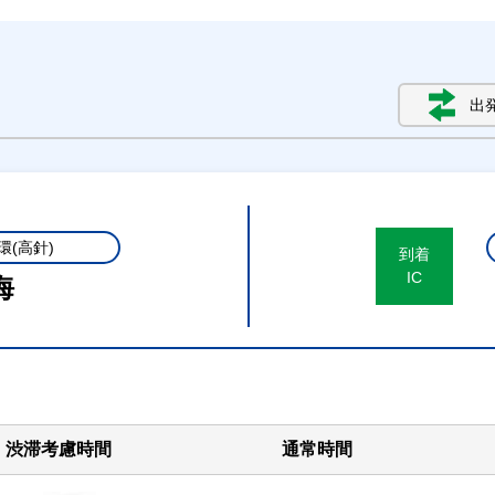
出
環(高針)
到着
IC
海
渋滞考慮時間
通常時間