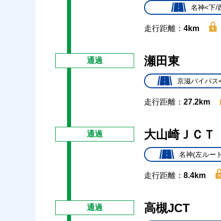
名神<下/
走行距離：
4km
瀬田東
通過
京滋バイパス<
走行距離：
27.2km
大山崎ＪＣＴ
通過
名神(左ルート
走行距離：
8.4km
高槻JCT
通過