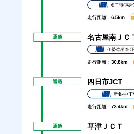
名二環(高針
走行距離：
6.5km
名古屋南ＪＣ
通過
伊勢湾岸道<下
走行距離：
30.8km
四日市JCT
通過
新名神<下
走行距離：
73.4km
草津ＪＣＴ
通過