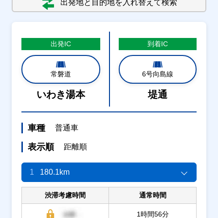
出発地と目的地を入れ替えて検索
出発
IC
到着
IC
常磐道
6号向島線
いわき湯本
堤通
車種
普通車
表示順
距離順
1
180.1km
渋滞考慮時間
通常時間
1時間56分