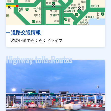
道路交通情報
渋滞回避でらくらくドライブ
Highway tolls
Routes
&