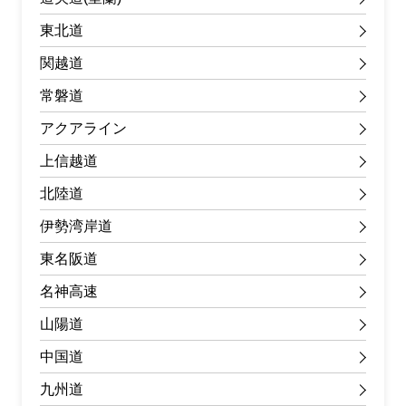
東北道
関越道
常磐道
アクアライン
上信越道
北陸道
伊勢湾岸道
東名阪道
名神高速
山陽道
中国道
九州道