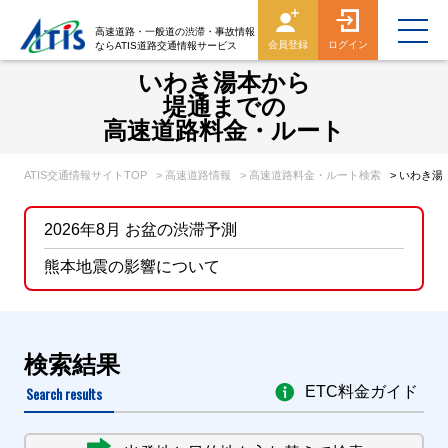
高速道路・一般道の渋滞・事故情報
会員登録
ログイン
ならATIS道路交通情報サービス
いわき湯本から
堤通までの
高速道路料金・ルート
ATIS交通情報サイトTOP
> 高速道路情報
> 高速道路料金・ルート検索
> いわき
2026年8月 お盆の渋滞予測
熊本地震の影響について
検索結果
Search results
ETC料金ガイド