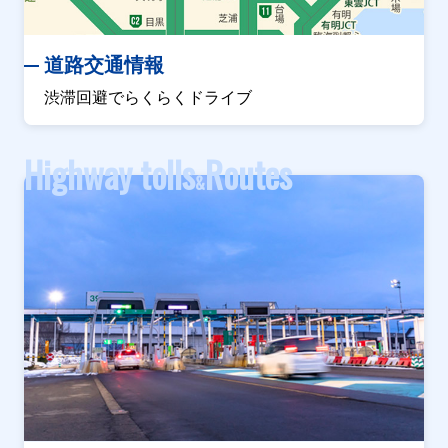
道路交通情報
渋滞回避でらくらくドライブ
Highway tolls
Routes
&