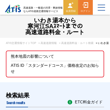
高速道路・一般道の渋滞・事故情報
会員登録
ログイン
ならATIS道路交通情報サービス
いわき湯本から
寒河江SAｽﾏｰﾄまでの
高速道路料金・ルート
ATIS交通情報サイトTOP
> 高速道路情報
> 高速道路料金・ルート検索
> いわき湯
熊本地震の影響について
ATIS ID「スタンダードコース」価格改定のお知ら
せ
検索結果
Search results
ETC料金ガイド