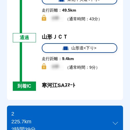
走行距離：
49.5km
（通常時間：43分）
山形ＪＣＴ
通過
山形道<下り>
走行距離：
9.4km
（通常時間：9分）
寒河江SAｽﾏｰﾄ
到着IC
2
225.7km
2時間39分