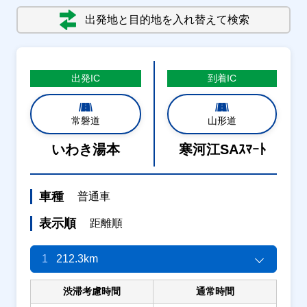
出発地と目的地を入れ替えて検索
出発
IC
到着
IC
常磐道
山形道
いわき湯本
寒河江SAｽﾏｰﾄ
車種
普通車
表示順
距離順
1
212.3km
渋滞考慮時間
通常時間