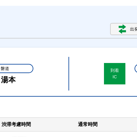
出
常磐道
到着
IC
き湯本
渋滞考慮時間
通常時間