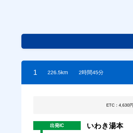
1
226.5km
2時間45分
ETC：4,630
いわき湯本
出発IC