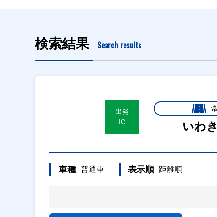
検索結果
Search results
出発
IC
いわ
車種
表示順
普通車
距離順