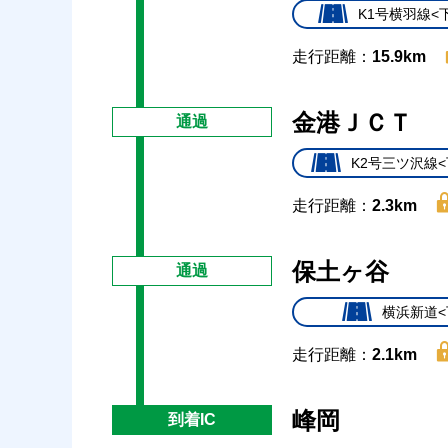
K1号横羽線<
走行距離：
15.9km
金港ＪＣＴ
通過
K2号三ツ沢線<
走行距離：
2.3km
保土ヶ谷
通過
横浜新道<
走行距離：
2.1km
峰岡
到着IC