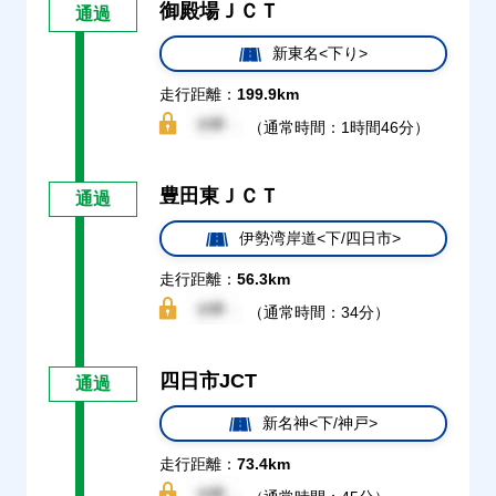
御殿場ＪＣＴ
通過
新東名<下り>
走行距離：
199.9km
（通常時間：1時間46分）
豊田東ＪＣＴ
通過
伊勢湾岸道<下/四日市>
走行距離：
56.3km
（通常時間：34分）
四日市JCT
通過
新名神<下/神戸>
走行距離：
73.4km