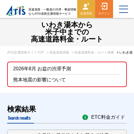
高速道路・一般道の渋滞・事故情報
会員登録
ログイン
ならATIS道路交通情報サービス
いわき湯本から
米子中までの
高速道路料金・ルート
ATIS交通情報サイトTOP
> 高速道路情報
> 高速道路料金・ルート検索
> いわき
2026年8月 お盆の渋滞予測
熊本地震の影響について
検索結果
Search results
ETC料金ガイド