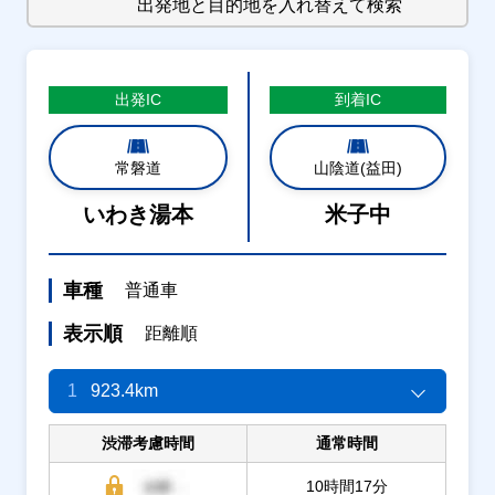
出発地と目的地を入れ替えて検索
出発
IC
到着
IC
常磐道
山陰道(益田)
いわき湯本
米子中
車種
普通車
表示順
距離順
1
923.4km
渋滞考慮時間
通常時間
10時間17分