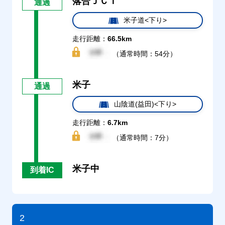
落合ＪＣＴ
通過
米子道<下り>
走行距離：
66.5km
（通常時間：54分）
米子
通過
山陰道(益田)<下り>
走行距離：
6.7km
（通常時間：7分）
米子中
到着IC
2