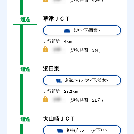
（通常時間：45分）
草津ＪＣＴ
通過
名神<下/西宮>
走行距離：
4km
（通常時間：3分）
瀬田東
通過
京滋バイパス<下/茨木>
走行距離：
27.2km
（通常時間：21分）
大山崎ＪＣＴ
通過
名神(左ルート)<下り>