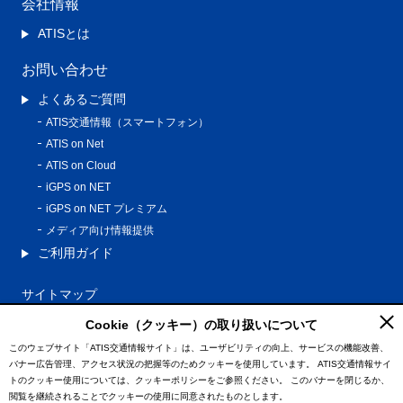
会社情報
ATISとは
お問い合わせ
よくあるご質問
ATIS交通情報（スマートフォン）
ATIS on Net
ATIS on Cloud
iGPS on NET
iGPS on NET プレミアム
メディア向け情報提供
ご利用ガイド
サイトマップ
プライバシーポリシー
Cookie（クッキー）の取り扱いについて
利用規約
このウェブサイト「ATIS交通情報サイト」は、ユーザビリティの向上、サービスの機能改善、
バナー広告管理、アクセス状況の把握等のためクッキーを使用しています。
ATIS交通情報サイ
特定商取引法に基づく表記
トのクッキー使用については、クッキーポリシーをご参照ください。
このバナーを閉じるか、
情報の外部通信について
閲覧を継続されることでクッキーの使用に同意されたものとします。