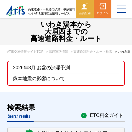
高速道路・一般道の渋滞・事故情報
会員登録
ログイン
ならATIS道路交通情報サービス
いわき湯本から
大垣西までの
高速道路料金・ルート
ATIS交通情報サイトTOP
> 高速道路情報
> 高速道路料金・ルート検索
> いわき
2026年8月 お盆の渋滞予測
熊本地震の影響について
検索結果
Search results
ETC料金ガイド