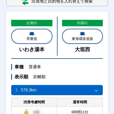
出発地と目的地を入れ替えて検索
出発
IC
到着
IC
常磐道
東海環状道路
いわき湯本
大垣西
車種
普通車
表示順
距離順
1
576.3km
渋滞考慮時間
通常時間
6時間11分