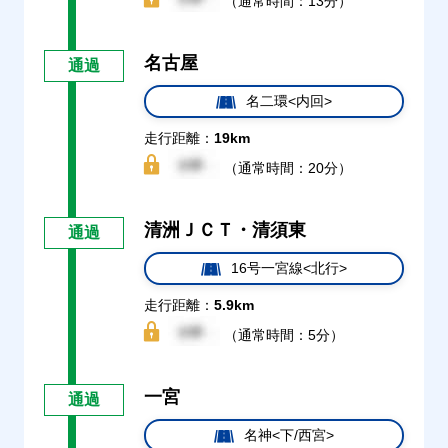
（通常時間：13分）
名古屋
通過
名二環<内回>
走行距離：
19km
（通常時間：20分）
清洲ＪＣＴ・清須東
通過
16号一宮線<北行>
走行距離：
5.9km
（通常時間：5分）
一宮
通過
名神<下/西宮>