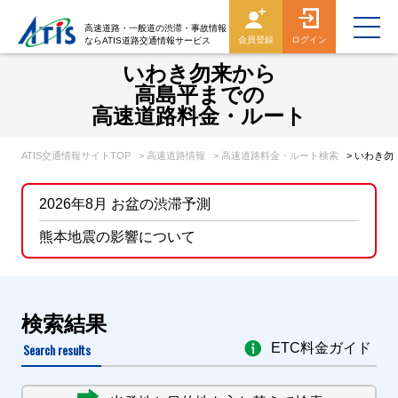
高速道路・一般道の渋滞・事故情報
会員登録
ログイン
ならATIS道路交通情報サービス
いわき勿来から
高島平までの
高速道路料金・ルート
ATIS交通情報サイトTOP
> 高速道路情報
> 高速道路料金・ルート検索
> いわき
2026年8月 お盆の渋滞予測
熊本地震の影響について
検索結果
Search results
ETC料金ガイド