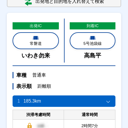
出発地と目的地を入れ替えて検索
出発
IC
到着
IC
常磐道
5号池袋線
いわき勿来
高島平
車種
普通車
表示順
距離順
1
185.3km
渋滞考慮時間
通常時間
2時間7分