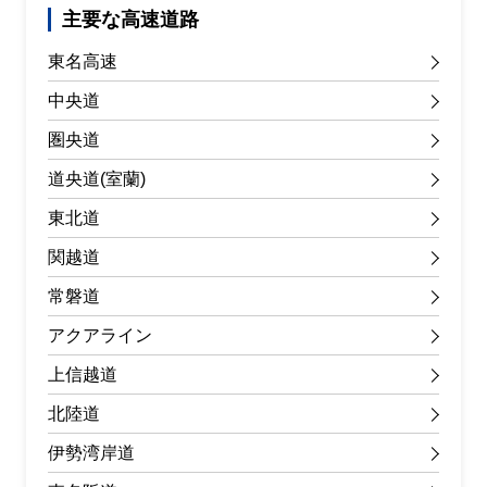
主要な高速道路
東名高速
中央道
圏央道
道央道(室蘭)
東北道
関越道
常磐道
アクアライン
上信越道
北陸道
伊勢湾岸道