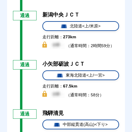
新潟中央ＪＣＴ
通過
北陸道<上/米原>
走行距離：
273km
（通常時間：2時間59分）
小矢部砺波ＪＣＴ
通過
東海北陸道<上/一宮>
走行距離：
67.5km
（通常時間：58分）
飛騨清見
通過
中部縦貫道(高山)<下り>