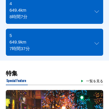
4
649.4km
8時間7分
5
649.9km
7時間37分
特集
Special Feature
一覧を見る