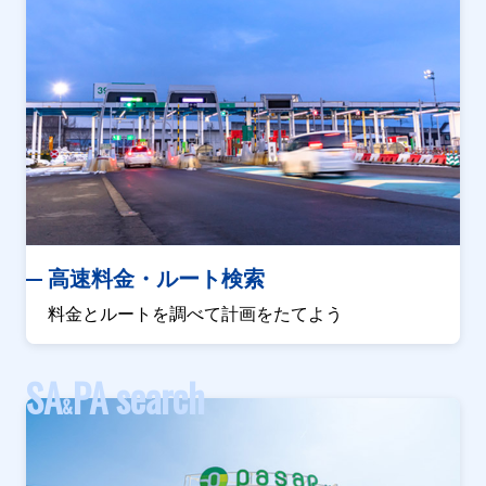
高速料金・ルート検索
料金とルートを調べて計画をたてよう
SA
PA search
&