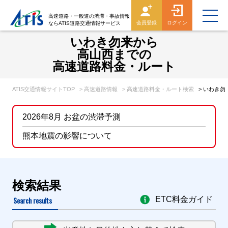
高速道路・一般道の渋滞・事故情報
会員登録
ログイン
ならATIS道路交通情報サービス
いわき勿来から
高山西までの
高速道路料金・ルート
ATIS交通情報サイトTOP
> 高速道路情報
> 高速道路料金・ルート検索
> いわき
2026年8月 お盆の渋滞予測
熊本地震の影響について
検索結果
Search results
ETC料金ガイド