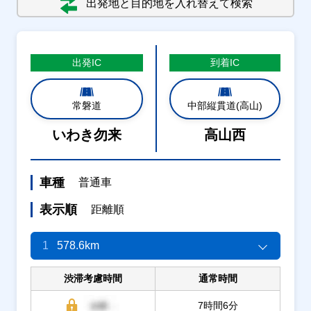
出発地と目的地を入れ替えて検索
出発
IC
到着
IC
常磐道
中部縦貫道(高山)
いわき勿来
高山西
車種
普通車
表示順
距離順
1
578.6km
渋滞考慮時間
通常時間
7時間6分