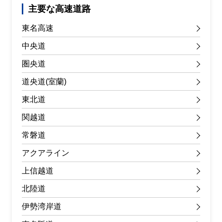
主要な高速道路
東名高速
中央道
圏央道
道央道(室蘭)
東北道
関越道
常磐道
アクアライン
上信越道
北陸道
伊勢湾岸道