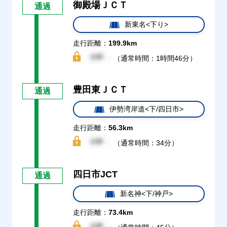
御殿場ＪＣＴ
通過
新東名<下り>
走行距離：
199.9km
（通常時間：1時間46分）
豊田東ＪＣＴ
通過
伊勢湾岸道<下/四日市>
走行距離：
56.3km
（通常時間：34分）
四日市JCT
通過
新名神<下/神戸>
走行距離：
73.4km