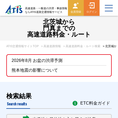
高速道路・一般道の渋滞・事故情報
会員登録
ログイン
ならATIS道路交通情報サービス
北茨城から
門真までの
高速道路料金・ルート
ATIS交通情報サイトTOP
> 高速道路情報
> 高速道路料金・ルート検索
> 北茨城
2026年8月 お盆の渋滞予測
熊本地震の影響について
検索結果
Search results
ETC料金ガイド