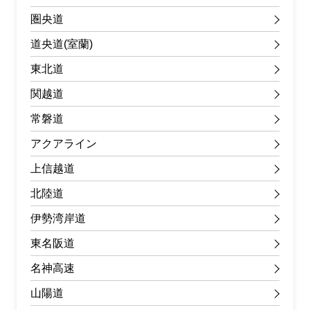
圏央道
道央道(室蘭)
東北道
関越道
常磐道
アクアライン
上信越道
北陸道
伊勢湾岸道
東名阪道
名神高速
山陽道