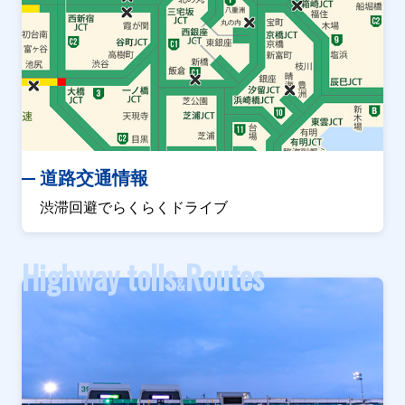
道路交通情報
渋滞回避でらくらくドライブ
Highway tolls
Routes
&