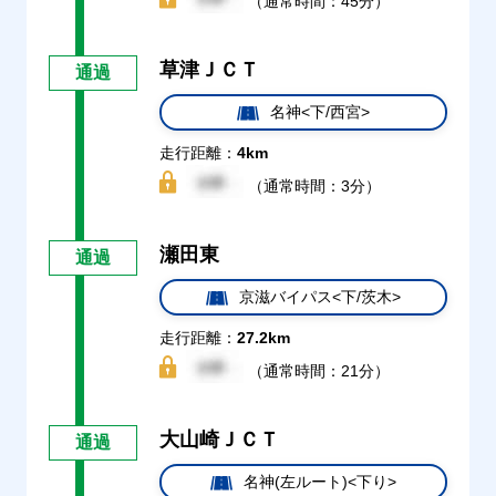
（通常時間：45分）
草津ＪＣＴ
通過
名神<下/西宮>
走行距離：
4km
（通常時間：3分）
瀬田東
通過
京滋バイパス<下/茨木>
走行距離：
27.2km
（通常時間：21分）
大山崎ＪＣＴ
通過
名神(左ルート)<下り>