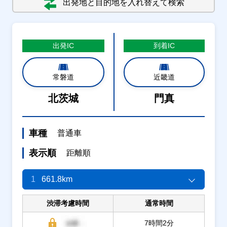
出発地と目的地を入れ替えて検索
出発
IC
到着
IC
常磐道
近畿道
北茨城
門真
車種
普通車
表示順
距離順
1
661.8km
渋滞考慮時間
通常時間
7時間2分