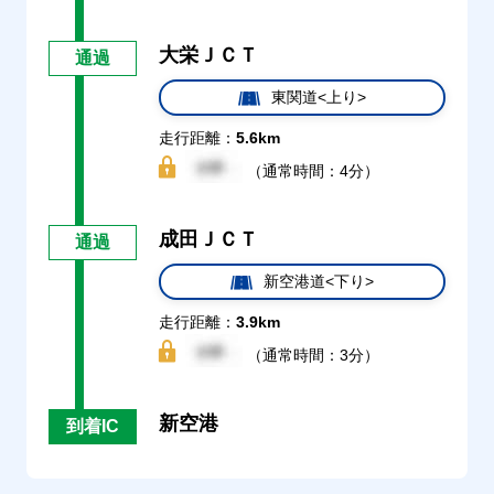
大栄ＪＣＴ
通過
東関道<上り>
走行距離：
5.6km
（通常時間：4分）
成田ＪＣＴ
通過
新空港道<下り>
走行距離：
3.9km
（通常時間：3分）
新空港
到着IC