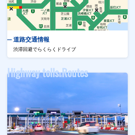
道路交通情報
渋滞回避でらくらくドライブ
Highway tolls
Routes
&