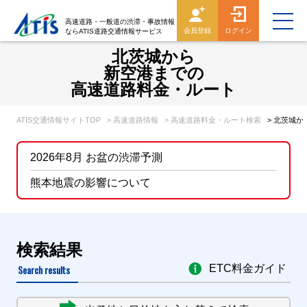
高速道路・一般道の渋滞・事故情報
会員登録
ログイン
ならATIS道路交通情報サービス
北茨城から
新空港までの
高速道路料金・ルート
ATIS交通情報サイトTOP
> 高速道路情報
> 高速道路料金・ルート検索
> 北茨城
2026年8月 お盆の渋滞予測
熊本地震の影響について
検索結果
Search results
ETC料金ガイド