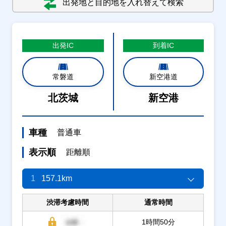
出発地と目的地を入れ替えて検索
出発
IC
到着
IC
常磐道
新空港道
北茨城
新空港
車種
普通車
表示順
距離順
1
157.1km
渋滞考慮時間
通常時間
1時間50分