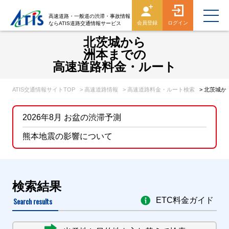
高速道路・一般道の渋滞・事故情報
会員登録
ログイン
ならATIS道路交通情報サービス
北茨城から
洲本までの
高速道路料金・ルート
ATIS交通情報サイトTOP
> 高速道路情報
> 高速道路料金・ルート検索
> 北茨城
2026年8月 お盆の渋滞予測
熊本地震の影響について
検索結果
Search results
ETC料金ガイド