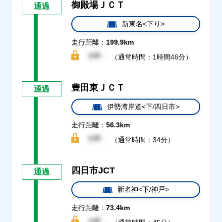
御殿場ＪＣＴ
通過
新東名<下り>
走行距離：
199.9km
（通常時間：1時間46分）
豊田東ＪＣＴ
通過
伊勢湾岸道<下/四日市>
走行距離：
56.3km
（通常時間：34分）
四日市JCT
通過
新名神<下/神戸>
走行距離：
73.4km