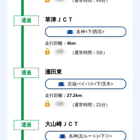
（通常時間：45分）
草津ＪＣＴ
通過
名神<下/西宮>
走行距離：
4km
（通常時間：3分）
瀬田東
通過
京滋バイパス<下/茨木>
走行距離：
27.2km
（通常時間：21分）
大山崎ＪＣＴ
通過
名神(左ルート)<下り>