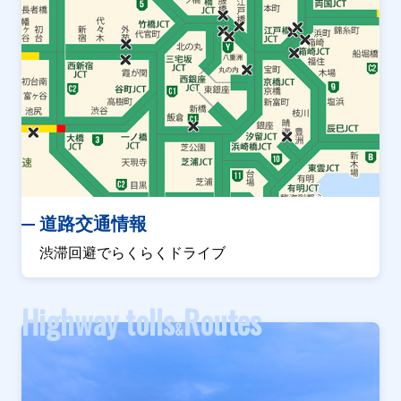
道路交通情報
渋滞回避でらくらくドライブ
Highway tolls
Routes
&