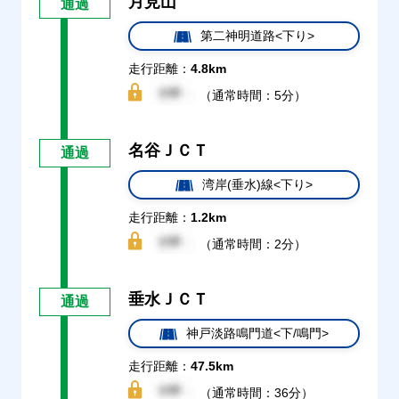
月見山
通過
第二神明道路<下り>
走行距離：
4.8km
（通常時間：5分）
名谷ＪＣＴ
通過
湾岸(垂水)線<下り>
走行距離：
1.2km
（通常時間：2分）
垂水ＪＣＴ
通過
神戸淡路鳴門道<下/鳴門>
走行距離：
47.5km
（通常時間：36分）