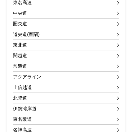
東名高速
中央道
圏央道
道央道(室蘭)
東北道
関越道
常磐道
アクアライン
上信越道
北陸道
伊勢湾岸道
東名阪道
名神高速