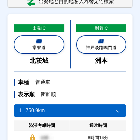
出発地と目的地を入れ替えて検索
出発
IC
到着
IC
常磐道
神戸淡路鳴門道
北茨城
洲本
車種
普通車
表示順
距離順
1
750.9km
渋滞考慮時間
通常時間
8時間14分