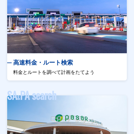
高速料金・ルート検索
料金とルートを調べて計画をたてよう
SA
PA search
&