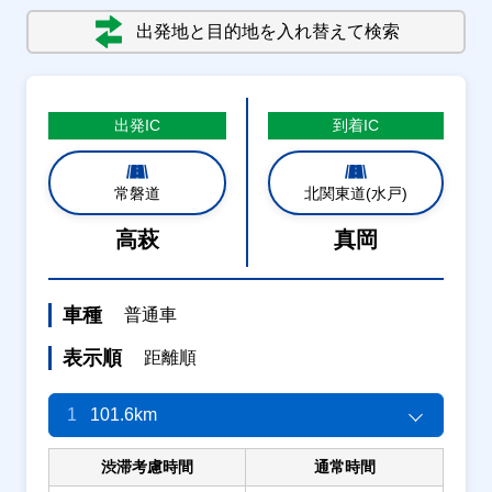
出発地と目的地を入れ替えて検索
出発
IC
到着
IC
常磐道
北関東道(水戸)
高萩
真岡
車種
普通車
表示順
距離順
1
101.6km
渋滞考慮時間
通常時間