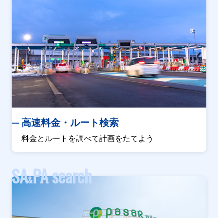
高速料金・ルート検索
料金とルートを調べて計画をたてよう
SA
PA search
&