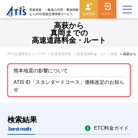
高速道路・一般道の渋滞・事故情報
会員登録
ログイン
ならATIS道路交通情報サービス
高萩から
真岡までの
高速道路料金・ルート
ATIS交通情報サイトTOP
> 高速道路情報
> 高速道路料金・ルート検索
> 高萩か
熊本地震の影響について
ATIS ID「スタンダードコース」価格改定のお知ら
せ
検索結果
Search results
ETC料金ガイド