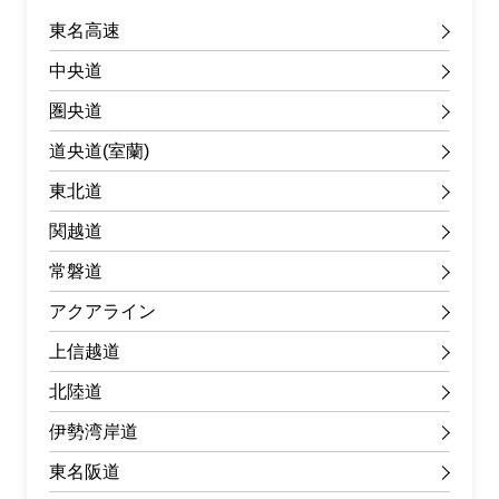
東名高速
中央道
圏央道
道央道(室蘭)
東北道
関越道
常磐道
アクアライン
上信越道
北陸道
伊勢湾岸道
東名阪道