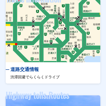
道路交通情報
渋滞回避でらくらくドライブ
Highway tolls
Routes
&