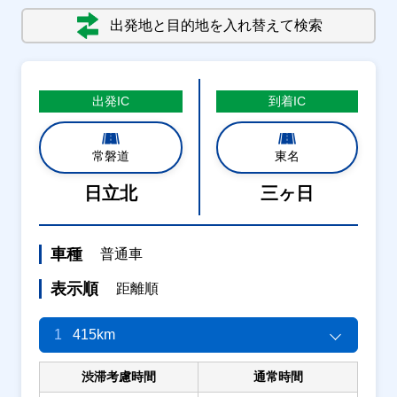
出発地と目的地を入れ替えて検索
出発
IC
到着
IC
常磐道
東名
日立北
三ヶ日
車種
普通車
表示順
距離順
1
415km
渋滞考慮時間
通常時間