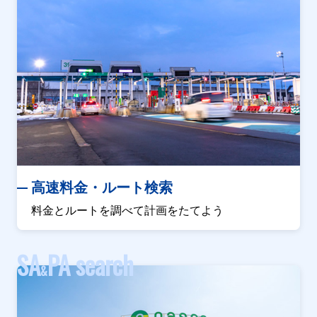
高速料金・ルート検索
料金とルートを調べて計画をたてよう
SA
PA search
&