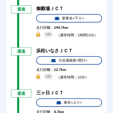
御殿場ＪＣＴ
通過
新東名<下り>
走行距離：
144.7km
（通常時間：1時間13分）
浜松いなさＪＣＴ
通過
引佐連絡路<西行>
走行距離：
12.7km
（通常時間：10分）
三ヶ日ＪＣＴ
通過
東名<上り>
走行距離：
4.7km