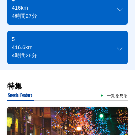
416km
4時間27分
5
416.6km
4時間26分
特集
Special Feature
一覧を見る