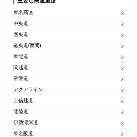
主要な高速道路
東名高速
中央道
圏央道
道央道(室蘭)
東北道
関越道
常磐道
アクアライン
上信越道
北陸道
伊勢湾岸道
東名阪道