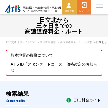
高速道路・一般道の渋滞・事故情報
会員登録
ログイン
ならATIS道路交通情報サービス
日立北から
三ヶ日までの
高速道路料金・ルート
ATIS交通情報サイトTOP
> 高速道路情報
> 高速道路料金・ルート検索
> 日立北
熊本地震の影響について
ATIS ID「スタンダードコース」価格改定のお知ら
せ
検索結果
Search results
ETC料金ガイド