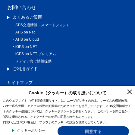
お問い合わせ
よくあるご質問
ATIS交通情報（スマートフォン）
ATIS on Net
ATIS on Cloud
iGPS on NET
iGPS on NET プレミアム
メディア向け情報提供
ご利用ガイド
サイトマップ
プライバシーポリシー
Cookie（クッキー）の取り扱いについて
利用規約
このウェブサイト「ATIS交通情報サイト」は、ユーザビリティの向上、サービスの機能改善、
バナー広告管理、アクセス状況の把握等のためクッキーを使用しています。
ATIS交通情報サイ
特定商取引法に基づく表記
トのクッキー使用については、クッキーポリシーをご参照ください。
このバナーを閉じるか、
情報の外部通信について
閲覧を継続されることでクッキーの使用に同意されたものとします。
同意いただけない場合は、ブラウザのクッキーの設定を無効化してください。
© ATIS Co.,Ltd. All Rights Reserved.
クッキーポリシー
同意する