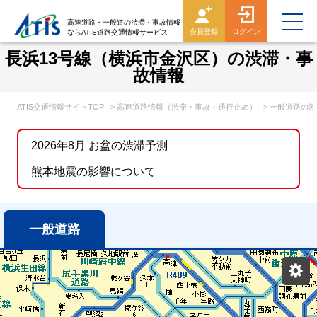
高速道路・一般道の渋滞・事故情報
会員登録
ログイン
ならATIS道路交通情報サービス
長浜13号線（横浜市金沢区）の渋滞・事
故情報
ATIS交通情報サイトTOP
> 高速道路情報（渋滞・事故・通行止め）
> 一般道路の
2026年8月 お盆の渋滞予測
熊本地震の影響について
一般道路