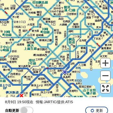
表示設定
混雑
渋滞
通行止め
チェーン規制等
調整中
規制情報
事故
規制
通行止め
8月9日 19:50現在
情報:JARTIC/提供:ATIS
自動更新
更新