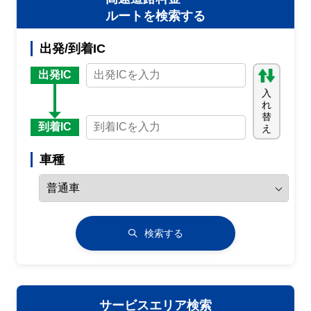
ルートを検索する
出発/到着IC
出発IC
入
れ
替
到着IC
え
車種
検索する
サービスエリア検索