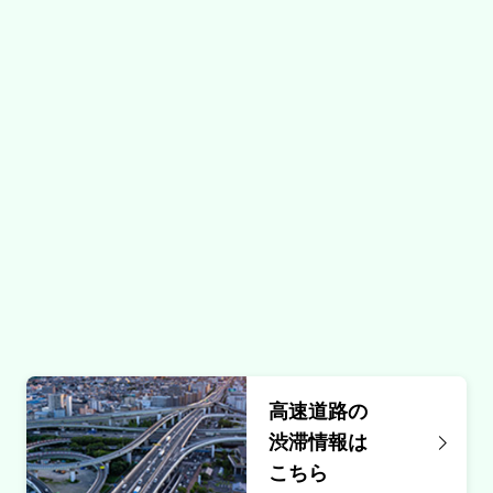
５０キロ規制
原因
雨
規制
安代ＪＣＴ付近
内容
第１走行規制
原因
橋架補修作業
高速道路の
規制
渋滞情報は
亀田山ＴＮ付近→亀田山ＴＮ出口付近
こちら