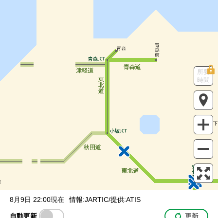
調整中
規制情報
事故
規制
入口・出口封鎖
本線外情報
通行止め
所要
SA / PA
時間
サービスエリア
パーキングエリア
駐車場の満車/空車状況
満車
混雑
空車
閉鎖
未提供・不明
ライブカメラ
一般公開中
有料登録ユーザー限定
有料登録ユーザー限定
IC間所要時間
インター間の
所要時間を表示
8月9日 22:00現在
情報:JARTIC/提供:ATIS
自動更新
更新