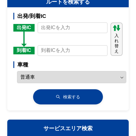
ルートを検索する
出発/到着IC
出発IC
入
れ
替
到着IC
え
車種
検索する
サービスエリア検索