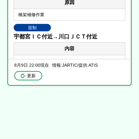
原因
橋架補修作業
規制
宇都宮ＩＣ付近→川口ＪＣＴ付近
内容
５０キロ規制
8月9日 22:00現在
情報:JARTIC/提供:ATIS
原因
更新
雨
東北道<下り>
規制
川口ＪＣＴ付近→宇都宮ＩＣ付近
内容