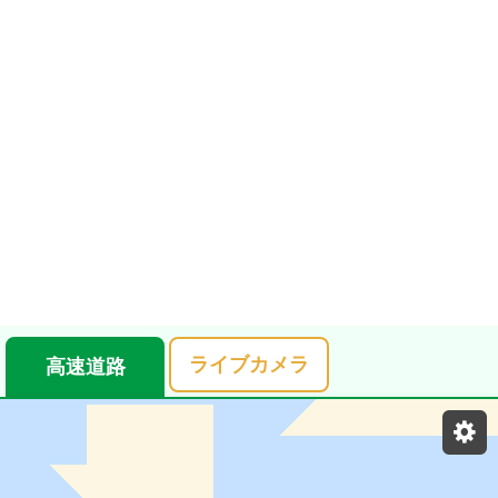
ライブカメラ
高速道路
表示設定
混雑
渋滞
通行止め
チェーン規制等