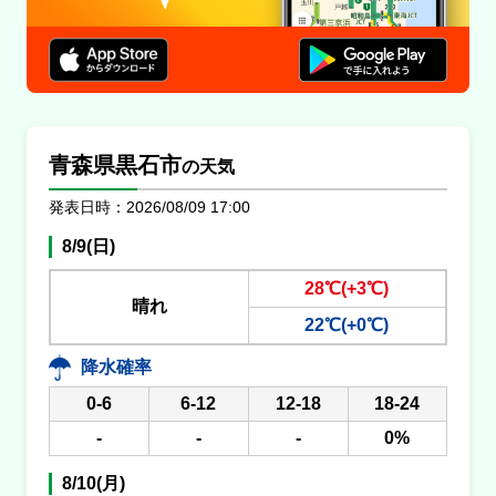
青森県黒石市
の天気
発表日時：2026/08/09 17:00
8/9(日)
28℃(+3℃)
晴れ
22℃(+0℃)
降水確率
0-6
6-12
12-18
18-24
-
-
-
0%
8/10(月)