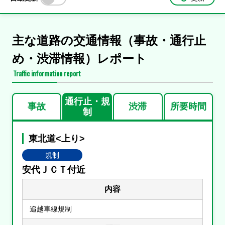
主な道路の交通情報（事故・通行止
め・渋滞情報）レポート
Traffic information report
通行止・規
事故
渋滞
所要時間
制
東北道<上り>
規制
安代ＪＣＴ付近
内容
追越車線規制