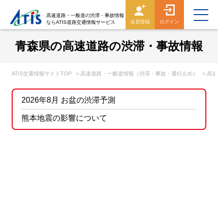
高速道路・一般道の渋滞・事故情報
会員登録
ログイン
ならATIS道路交通情報サービス
青森県の高速道路の渋滞・事故情報
ATIS交通情報サイトTOP
> 高速道路・一般道情報（渋滞・事故・通行止め）
> 高
2026年8月 お盆の渋滞予測
熊本地震の影響について