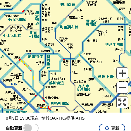
表示設定
混雑
渋滞
通行止め
チェーン規制等
調整中
規制情報
事故
規制
通行止め
8月9日 19:30現在
情報:JARTIC/提供:ATIS
自動更新
更新