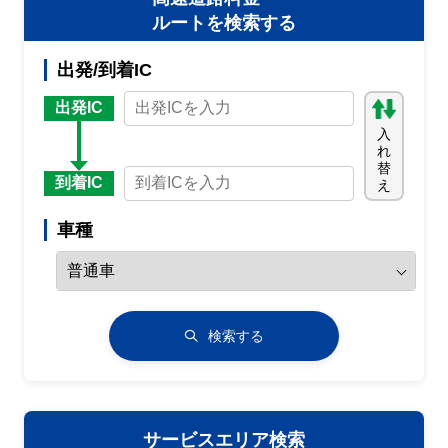
ルートを検索する
出発/到着IC
出発IC
入
れ
替
到着IC
え
車種
検索する
サービスエリア検索