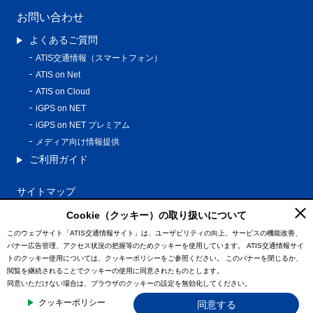
お問い合わせ
よくあるご質問
ATIS交通情報（スマートフォン）
ATIS on Net
ATIS on Cloud
iGPS on NET
iGPS on NET プレミアム
メディア向け情報提供
ご利用ガイド
サイトマップ
プライバシーポリシー
Cookie（クッキー）の取り扱いについて
利用規約
このウェブサイト「ATIS交通情報サイト」は、ユーザビリティの向上、サービスの機能改善、
バナー広告管理、アクセス状況の把握等のためクッキーを使用しています。
ATIS交通情報サイ
特定商取引法に基づく表記
トのクッキー使用については、クッキーポリシーをご参照ください。
このバナーを閉じるか、
情報の外部通信について
閲覧を継続されることでクッキーの使用に同意されたものとします。
同意いただけない場合は、ブラウザのクッキーの設定を無効化してください。
© ATIS Co.,Ltd. All Rights Reserved.
クッキーポリシー
同意する