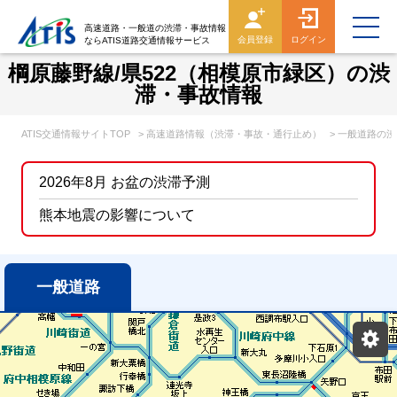
高速道路・一般道の渋滞・事故情報
会員登録
ログイン
ならATIS道路交通情報サービス
棡原藤野線/県522（相模原市緑区）の渋
滞・事故情報
ATIS交通情報サイトTOP
> 高速道路情報（渋滞・事故・通行止め）
> 一般道路の
2026年8月 お盆の渋滞予測
熊本地震の影響について
一般道路