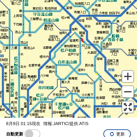
表示設定
混雑
渋滞
通行止め
チェーン規制等
調整中
規制情報
事故
規制
通行止め
8月9日 01:15現在
情報:JARTIC/提供:ATIS
自動更新
更新