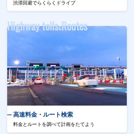
渋滞回避でらくらくドライブ
Highway tolls
Routes
&
高速料金・ルート検索
料金とルートを調べて計画をたてよう