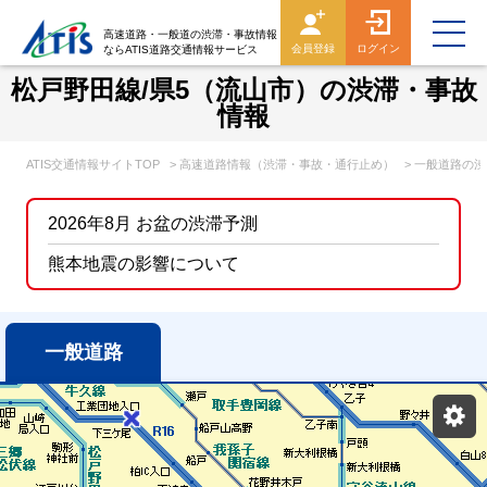
高速道路・一般道の渋滞・事故情報
会員登録
ログイン
ならATIS道路交通情報サービス
松戸野田線/県5（流山市）の渋滞・事故
情報
ATIS交通情報サイトTOP
> 高速道路情報（渋滞・事故・通行止め）
> 一般道路の
2026年8月 お盆の渋滞予測
熊本地震の影響について
一般道路