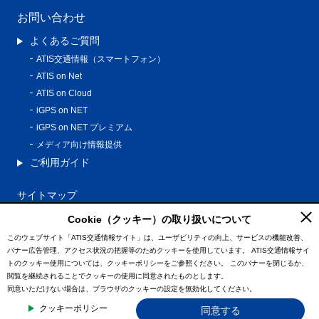
お問い合わせ
よくあるご質問
ATIS交通情報（スマートフォン）
ATIS on Net
ATIS on Cloud
iGPS on NET
iGPS on NET プレミアム
メディア向け情報提供
ご利用ガイド
サイトマップ
プライバシーポリシー
Cookie（クッキー）の取り扱いについて
利用規約
このウェブサイト「ATIS交通情報サイト」は、ユーザビリティの向上、サービスの機能改善、
バナー広告管理、アクセス状況の把握等のためクッキーを使用しています。
ATIS交通情報サイ
特定商取引法に基づく表記
トのクッキー使用については、クッキーポリシーをご参照ください。
このバナーを閉じるか、
情報の外部通信について
閲覧を継続されることでクッキーの使用に同意されたものとします。
同意いただけない場合は、ブラウザのクッキーの設定を無効化してください。
© ATIS Co.,Ltd. All Rights Reserved.
クッキーポリシー
同意する