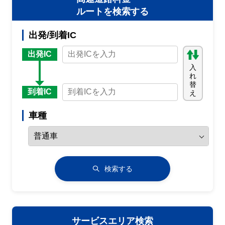
ルートを検索する
出発/到着IC
出発IC
入
れ
替
到着IC
え
車種
検索する
サービスエリア検索