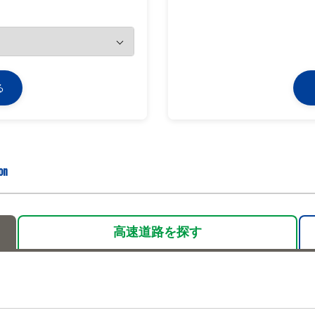
る
on
高速道路を
探す