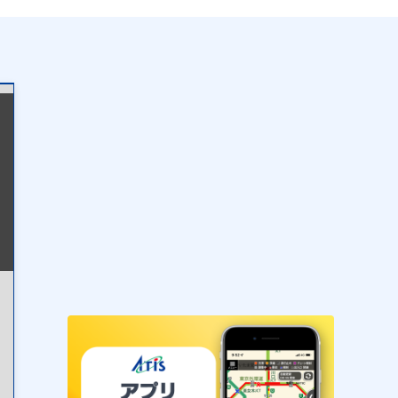
表示設定
混雑
渋滞
通行止め
チェーン規制等
調整中
規制情報
事故
規制