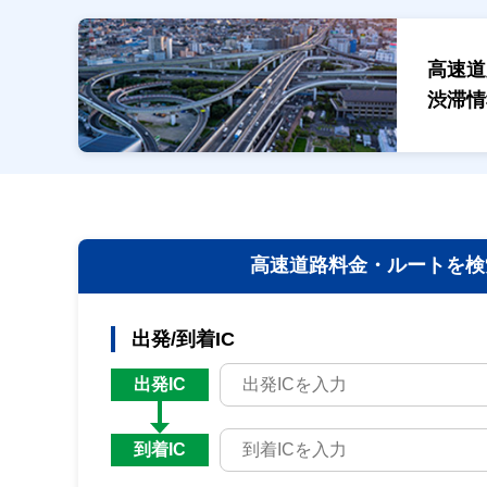
高速道
渋滞情
高速道路料金・
ルートを検
出発/到着IC
出発IC
到着IC