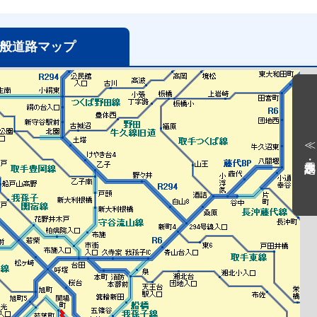
般道路
マップ
≪