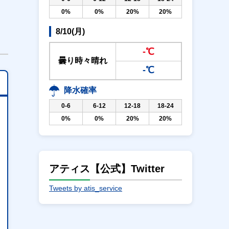
0%
0%
20%
20%
8/10(月)
-℃
曇り時々晴れ
-℃
降水確率
0-6
6-12
12-18
18-24
0%
0%
20%
20%
アティス【公式】Twitter
Tweets by atis_service