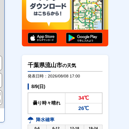
通行止め
千葉県流山市
の天気
発表日時：2026/08/08 17:00
8/9(日)
34℃
曇り時々晴れ
26℃
降水確率
0-6
6-12
12-18
18-24