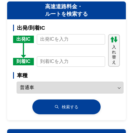
高速道路料金・
ルートを検索する
出発/到着IC
出発IC
入
れ
替
到着IC
え
車種
検索する