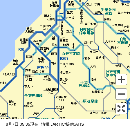
表示設定
混雑
渋滞
通行止め
チェーン規制等
調整中
規制情報
事故
規制
通行止め
8月7日 05:35現在
情報:JARTIC/提供:ATIS