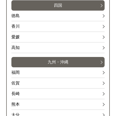
四国
徳島
香川
愛媛
高知
九州・沖縄
福岡
佐賀
長崎
熊本
大分