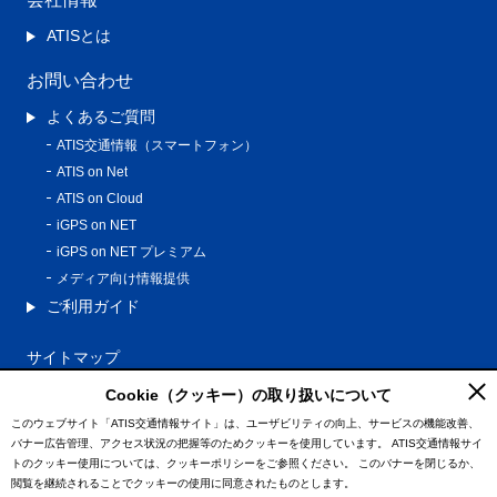
ATISとは
お問い合わせ
よくあるご質問
ATIS交通情報（スマートフォン）
ATIS on Net
ATIS on Cloud
iGPS on NET
iGPS on NET プレミアム
メディア向け情報提供
ご利用ガイド
サイトマップ
プライバシーポリシー
Cookie（クッキー）の取り扱いについて
利用規約
このウェブサイト「ATIS交通情報サイト」は、ユーザビリティの向上、サービスの機能改善、
バナー広告管理、アクセス状況の把握等のためクッキーを使用しています。
ATIS交通情報サイ
特定商取引法に基づく表記
トのクッキー使用については、クッキーポリシーをご参照ください。
このバナーを閉じるか、
情報の外部通信について
閲覧を継続されることでクッキーの使用に同意されたものとします。