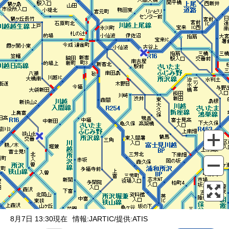
表示設定
混雑
渋滞
通行止め
チェーン規制等
調整中
規制情報
事故
規制
通行止め
8月7日 13:30現在
情報:JARTIC/提供:ATIS