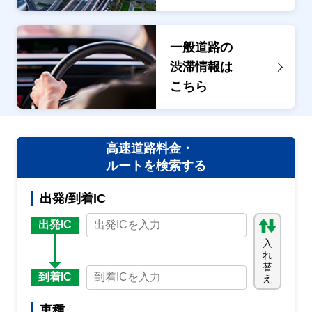
一般道路の
渋滞情報は
こちら
高速道路料金・
ルートを検索する
出発/到着IC
出発IC
入
れ
替
到着IC
え
車種