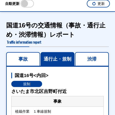
自動更新
更新
国道16号の交通情報（事故・通行止
め・渋滞情報）レポート
Traffic information report
事故
通行止・規制
渋滞
国道16号<内回>
規制
さいたま市北区吉野町付近
事象
植栽作業 １車線規制