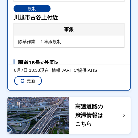
規制
川越市古谷上付近
事象
除草作業 １車線規制
国道16号<外回>
8月7日 13:30現在
情報:JARTIC/提供:ATIS
通行止・規制の情報はありません。
更新
高速道路の
渋滞情報は
こちら