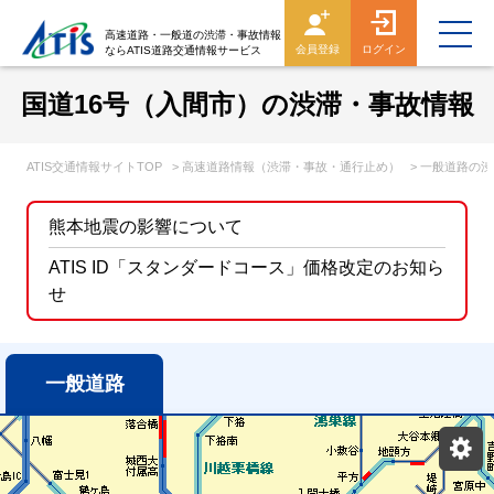
高速道路・一般道の渋滞・事故情報
会員登録
ログイン
ならATIS道路交通情報サービス
国道16号（入間市）の渋滞・事故情報
ATIS交通情報サイトTOP
> 高速道路情報（渋滞・事故・通行止め）
> 一般道路の
熊本地震の影響について
ATIS ID「スタンダードコース」価格改定のお知ら
せ
一般道路