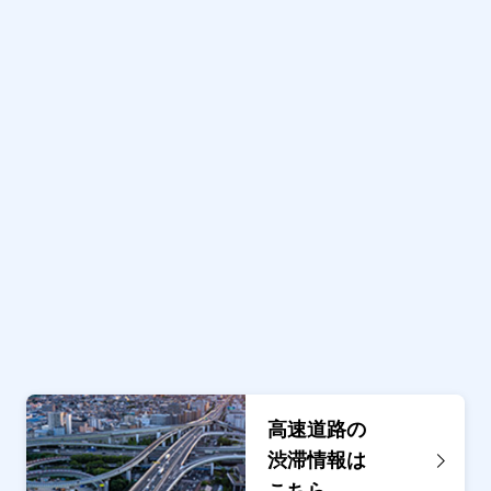
工事 １車線規制
規制
市原市市原埠頭入口付近
事象
水道工事 １車線規制
高速道路の
渋滞情報は