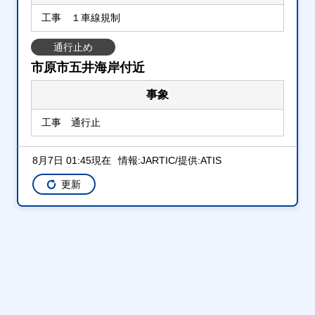
工事 １車線規制
通行止め
市原市五井海岸付近
事象
工事 通行止
8月7日 01:45現在
情報:JARTIC/提供:ATIS
国道16号<外回>
更新
千葉・埼玉県境金野井大橋～富津市富津
規制
野田市東金野井東付近→野田市中里工業団地
入口付近
事象