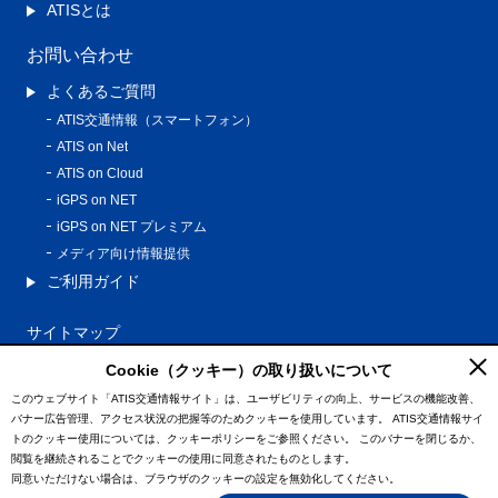
ATISとは
お問い合わせ
よくあるご質問
ATIS交通情報（スマートフォン）
ATIS on Net
ATIS on Cloud
iGPS on NET
iGPS on NET プレミアム
メディア向け情報提供
ご利用ガイド
サイトマップ
プライバシーポリシー
Cookie（クッキー）の取り扱いについて
利用規約
このウェブサイト「ATIS交通情報サイト」は、ユーザビリティの向上、サービスの機能改善、
バナー広告管理、アクセス状況の把握等のためクッキーを使用しています。
ATIS交通情報サイ
特定商取引法に基づく表記
トのクッキー使用については、クッキーポリシーをご参照ください。
このバナーを閉じるか、
情報の外部通信について
閲覧を継続されることでクッキーの使用に同意されたものとします。
同意いただけない場合は、ブラウザのクッキーの設定を無効化してください。