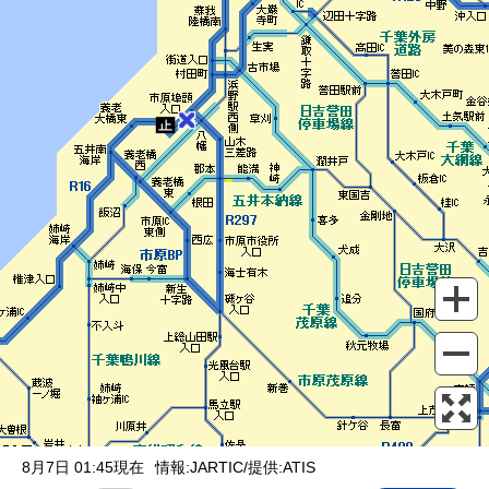
表示設定
混雑
渋滞
通行止め
チェーン規制等
調整中
規制情報
事故
規制
通行止め
8月7日 01:45現在
情報:JARTIC/提供:ATIS