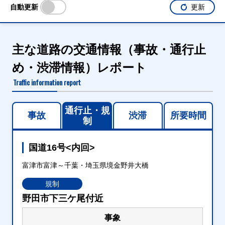
自動更新
更新
主な道路の交通情報（事故・通行止
め・渋滞情報）レポート
Traffic information report
通行止・規
事故
渋滞
所要時間
制
国道16号<内回>
富津市富津～千葉・埼玉県境金野井大橋
規制
野田市下三ケ尾付近
事象