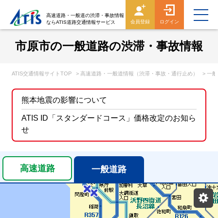
高速道路・一般道の渋滞・事故情報
会員登録
ログイン
ならATIS道路交通情報サービス
市原市の一般道路の渋滞・事故情報
ATIS交通情報サイトTOP
> 高速道路・一般道情報（渋滞・事故・通行止め）
> 一
熊本地震の影響について
ATIS ID「スタンダードコース」価格改定のお知ら
せ
高速道路
一般道路