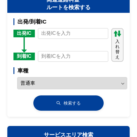
ルートを検索する
出発/到着IC
出発IC
入
れ
替
到着IC
え
車種
検索する
サービスエリア検索