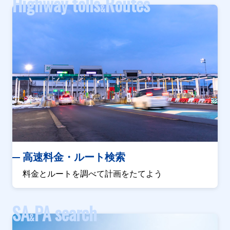
Highway tolls
Routes
&
高速料金・ルート検索
料金とルートを調べて計画をたてよう
SA
PA search
&