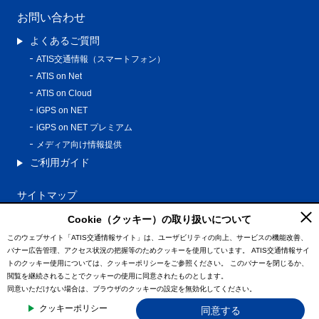
お問い合わせ
よくあるご質問
ATIS交通情報（スマートフォン）
ATIS on Net
ATIS on Cloud
iGPS on NET
iGPS on NET プレミアム
メディア向け情報提供
ご利用ガイド
サイトマップ
プライバシーポリシー
Cookie（クッキー）の取り扱いについて
利用規約
このウェブサイト「ATIS交通情報サイト」は、ユーザビリティの向上、サービスの機能改善、
バナー広告管理、アクセス状況の把握等のためクッキーを使用しています。
ATIS交通情報サイ
特定商取引法に基づく表記
トのクッキー使用については、クッキーポリシーをご参照ください。
このバナーを閉じるか、
情報の外部通信について
閲覧を継続されることでクッキーの使用に同意されたものとします。
同意いただけない場合は、ブラウザのクッキーの設定を無効化してください。
© ATIS Co.,Ltd. All Rights Reserved.
クッキーポリシー
同意する