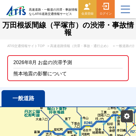
高速道路・一般道の渋滞・事故情報
会員登録
ログイン
ならATIS道路交通情報サービス
万田根坂間線（平塚市）の渋滞・事故情
報
ATIS交通情報サイトTOP
> 高速道路情報（渋滞・事故・通行止め）
> 一般道路の
2026年8月 お盆の渋滞予測
熊本地震の影響について
一般道路