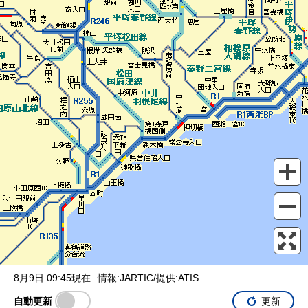
表示設定
混雑
渋滞
通行止め
チェーン規制等
調整中
規制情報
事故
規制
通行止め
8月9日 09:45現在
情報:JARTIC/提供:ATIS
自動更新
更新