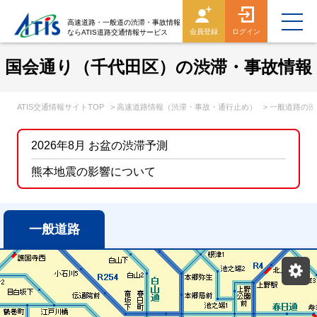
高速道路・一般道の渋滞・事故情報
会員登録
ログイン
ならATIS道路交通情報サービス
国会通り（千代田区）の渋滞・事故情報
ATIS交通情報サイトTOP
> 高速道路情報（渋滞・事故・通行止め）
> 一般道路の
2026年8月 お盆の渋滞予測
熊本地震の影響について
一般道路