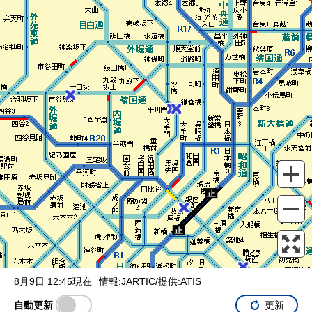
表示設定
混雑
渋滞
通行止め
チェーン規制等
調整中
規制情報
事故
規制
通行止め
8月9日 12:45現在
情報:JARTIC/提供:ATIS
自動更新
更新