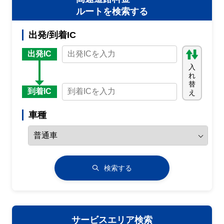
ルートを検索する
出発/到着IC
出発IC
入
れ
替
到着IC
え
車種
検索する
サービスエリア検索