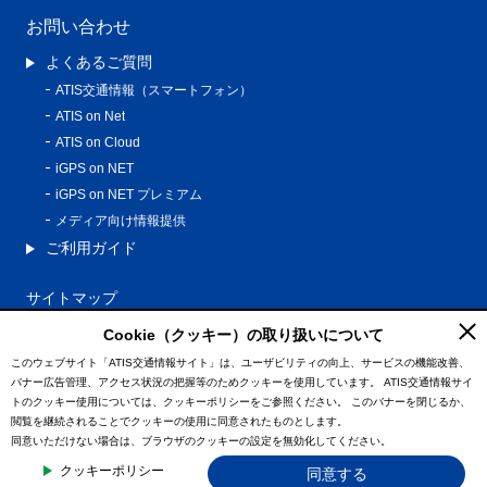
お問い合わせ
よくあるご質問
ATIS交通情報（スマートフォン）
ATIS on Net
ATIS on Cloud
iGPS on NET
iGPS on NET プレミアム
メディア向け情報提供
ご利用ガイド
サイトマップ
プライバシーポリシー
Cookie（クッキー）の取り扱いについて
利用規約
このウェブサイト「ATIS交通情報サイト」は、ユーザビリティの向上、サービスの機能改善、
バナー広告管理、アクセス状況の把握等のためクッキーを使用しています。
ATIS交通情報サイ
特定商取引法に基づく表記
トのクッキー使用については、クッキーポリシーをご参照ください。
このバナーを閉じるか、
情報の外部通信について
閲覧を継続されることでクッキーの使用に同意されたものとします。
同意いただけない場合は、ブラウザのクッキーの設定を無効化してください。
© ATIS Co.,Ltd. All Rights Reserved.
クッキーポリシー
同意する