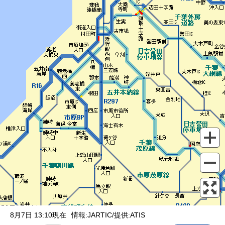
表示設定
混雑
渋滞
通行止め
チェーン規制等
調整中
規制情報
事故
規制
通行止め
8月7日 13:10現在
情報:JARTIC/提供:ATIS