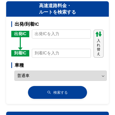
高速道路料金・
ルートを検索する
出発/到着IC
出発IC
入
れ
替
到着IC
え
車種
検索する