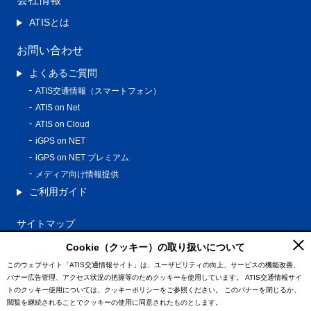
ATISとは
お問い合わせ
よくあるご質問
ATIS交通情報（スマートフォン）
ATIS on Net
ATIS on Cloud
iGPS on NET
iGPS on NET プレミアム
メディア向け情報提供
ご利用ガイド
サイトマップ
プライバシーポリシー
Cookie（クッキー）の取り扱いについて
利用規約
このウェブサイト「ATIS交通情報サイト」は、ユーザビリティの向上、サービスの機能改善、
バナー広告管理、アクセス状況の把握等のためクッキーを使用しています。
ATIS交通情報サイ
特定商取引法に基づく表記
トのクッキー使用については、クッキーポリシーをご参照ください。
このバナーを閉じるか、
情報の外部通信について
閲覧を継続されることでクッキーの使用に同意されたものとします。