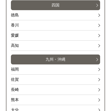
四国
徳島
香川
愛媛
高知
九州・沖縄
福岡
佐賀
長崎
熊本
大分