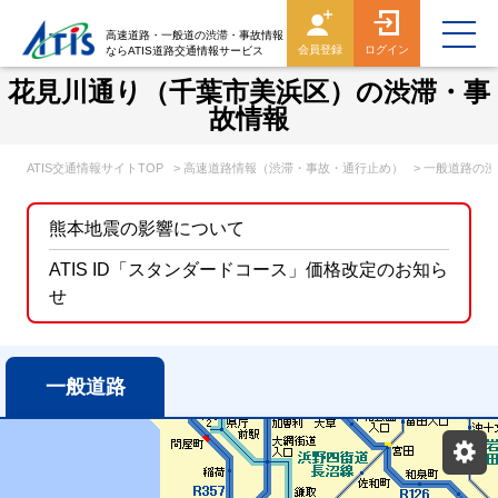
高速道路・一般道の渋滞・事故情報
会員登録
ログイン
ならATIS道路交通情報サービス
花見川通り（千葉市美浜区）の渋滞・事
故情報
ATIS交通情報サイトTOP
> 高速道路情報（渋滞・事故・通行止め）
> 一般道路の
熊本地震の影響について
ATIS ID「スタンダードコース」価格改定のお知ら
せ
一般道路