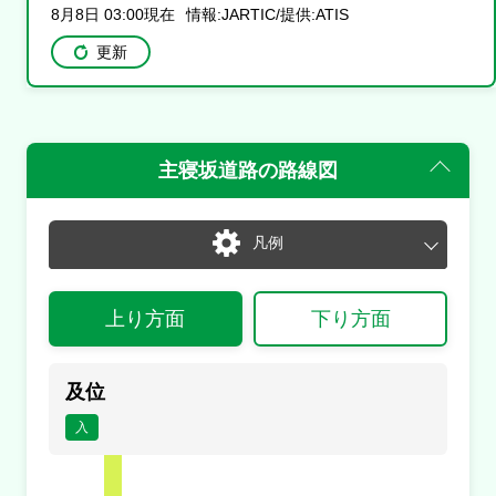
8月8日 03:00現在
情報:JARTIC/提供:ATIS
更新
主寝坂道路
の路線図
凡例
通常
渋滞・混雑
上り方面
下り方面
通行止め
チェーン規制等
入口あり
出口あり
入
出
及位
入口封鎖
出口封鎖
入閉
出閉
入
通行止め
事故
止
事
規制
規