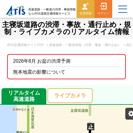
高速道路・一般道の渋滞・事故情報
会員登録
ログイン
ならATIS道路交通情報サービス
主寝坂道路の渋滞・事故・通行止め・規
制・ライブカメラのリアルタイム情報
ATIS交通情報サイトTOP
> 高速道路・一般道情報（渋滞・事故・通行止め）
> 高
2026年8月 お盆の渋滞予測
熊本地震の影響について
リアルタイム
ライブカメラ
高速道路
表示設定
混雑
渋滞
通行止め
チェーン規制等