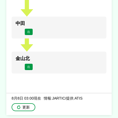
満車
混雑
空車
閉鎖
未提供・不明
中田
出
金山北
出
8月8日 03:00現在
情報:JARTIC/提供:ATIS
更新