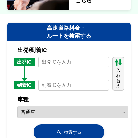
こちら
高速道路料金・
ルートを検索する
出発/到着IC
出発IC
入
れ
替
到着IC
え
車種
検索する