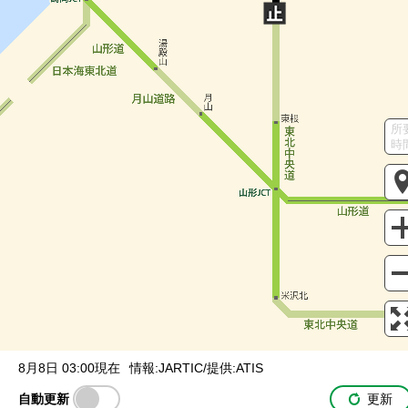
調整中
規制情報
事故
規制
入口・出口封鎖
本線外情報
通行止め
所
SA / PA
時
サービスエリア
パーキングエリア
駐車場の満車/空車状況
満車
混雑
空車
閉鎖
未提供・不明
ライブカメラ
一般公開中
有料登録ユーザー限定
有料登録ユーザー限定
IC間所要時間
インター間の
所要時間を表示
8月8日 03:00現在
情報:JARTIC/提供:ATIS
自動更新
更新